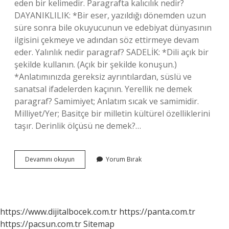
eden bir kelimedir. Paragrafta kalıcılık nedir?
DAYANIKLILIK: *Bir eser, yazıldığı dönemden uzun
süre sonra bile okuyucunun ve edebiyat dünyasının
ilgisini çekmeye ve adından söz ettirmeye devam
eder. Yalınlık nedir paragraf? SADELİK: *Dili açık bir
şekilde kullanın. (Açık bir şekilde konuşun.)
*Anlatımınızda gereksiz ayrıntılardan, süslü ve
sanatsal ifadelerden kaçının. Yerellik ne demek
paragraf? Samimiyet; Anlatım sıcak ve samimidir.
Milliyet/Yer; Basitçe bir milletin kültürel özelliklerini
taşır. Derinlik ölçüsü ne demek?…
Derinlik
Devamını okuyun
Yorum Bırak
Ne
Demek
Paragrafta
https://www.dijitalbocek.com.tr
https://panta.com.tr
https://pacsun.com.tr
Sitemap