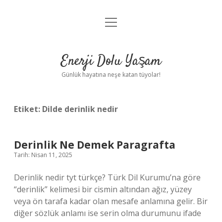
menüyü
Anasayfa
aç
Gizlilik Politikası
Enerji Dolu Yaşam
Yasal Uyarı
Günlük hayatına neşe katan tüyolar!
Hakkımızda
Etiket:
Dilde derinlik nedir
Derinlik Ne Demek Paragrafta
Tarih: Nisan 11, 2025
Derinlik nedir tyt türkçe? Türk Dil Kurumu’na göre
“derinlik” kelimesi bir cismin altından ağız, yüzey
veya ön tarafa kadar olan mesafe anlamına gelir. Bir
diğer sözlük anlamı ise serin olma durumunu ifade