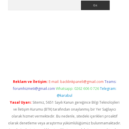
Arama
ilbet mobil giriş
betexper giriş
betexper giriş
Reklam ve İletişim:
E-mail:
backlinkpaneli@gmail.com
Teams:
forumhizmeti@gmail.com
Whatsapp: 0262 606 0 726
Telegram:
@karabul
Yasal Uyarı:
Sitemiz, 5651 Sayılı Kanun gereğince Bilgi Teknolojileri
ve İletişim Kurumu (BTK) tarafından onaylanmış bir Yer Sağlayıcı
olarak hizmet vermektedir. Bu nedenle, sitedeki içerikleri proaktif
olarak denetleme veya araştırma yükümlülüğümüz bulunmamaktadır.