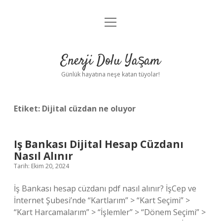
menüyü
Anasayfa
aç
Gizlilik Politikası
Enerji Dolu Yaşam
Yasal Uyarı
Günlük hayatına neşe katan tüyolar!
Hakkımızda
Etiket:
Dijital cüzdan ne oluyor
Iş Bankası Dijital Hesap Cüzdanı
Nasıl Alınır
Tarih: Ekim 20, 2024
İş Bankası hesap cüzdanı pdf nasıl alınır? İşCep ve
İnternet Şubesi’nde “Kartlarım” > “Kart Seçimi” >
“Kart Harcamalarım” > “İşlemler” > “Dönem Seçimi” >