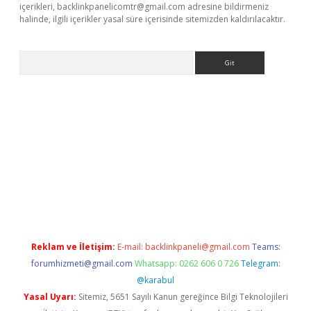
içerikleri,
backlinkpanelicomtr@gmail.com
adresine bildirmeniz
halinde, ilgili içerikler yasal süre içerisinde sitemizden kaldırılacaktır.
Arama
 giriş
betexper giriş
betexper giriş
Reklam ve İletişim:
E-mail:
backlinkpaneli@gmail.com
Teams:
forumhizmeti@gmail.com
Whatsapp: 0262 606 0 726
Telegram:
@karabul
Yasal Uyarı:
Sitemiz, 5651 Sayılı Kanun gereğince Bilgi Teknolojileri