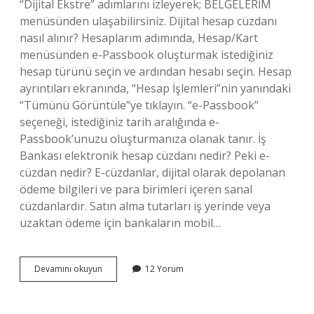
“Dijital Ekstre” adımlarını izleyerek; BELGELERİM
menüsünden ulaşabilirsiniz. Dijital hesap cüzdanı
nasıl alınır? Hesaplarım adımında, Hesap/Kart
menüsünden e-Passbook oluşturmak istediğiniz
hesap türünü seçin ve ardından hesabı seçin. Hesap
ayrıntıları ekranında, “Hesap İşlemleri”nin yanındaki
“Tümünü Görüntüle”ye tıklayın. “e-Passbook”
seçeneği, istediğiniz tarih aralığında e-
Passbook’unuzu oluşturmanıza olanak tanır. İş
Bankası elektronik hesap cüzdanı nedir? Peki e-
cüzdan nedir? E-cüzdanlar, dijital olarak depolanan
ödeme bilgileri ve para birimleri içeren sanal
cüzdanlardır. Satın alma tutarları iş yerinde veya
uzaktan ödeme için bankaların mobil…
Iş
Devamını okuyun
12 Yorum
Bankası
Dijital
Hesap