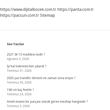
Cüzdanı
Nasıl
https://www.dijitalbocek.com.tr
https://panta.com.tr
Alınır
https://pacsun.com.tr
Sitemap
Sidebar
Son Yazılar
2521 SK 13 maddesi nedir ?
Ağustos 3, 2026
İyi hal indirimini kim çıkardı ?
Temmuz 31, 2026
2025 yaz transfer dönemi ne zaman sona eriyor ?
Temmuz 30, 2026
190 cm kaç feet’tir ?
Temmuz 24, 2026
Ameli imanın bir parçası olarak gören mezhep hangisidir ?
Temmuz 3, 2026