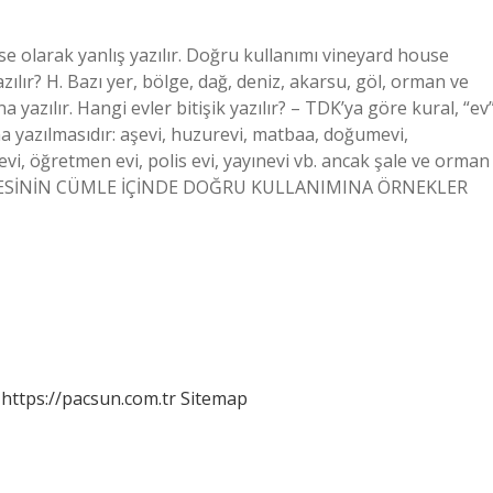
use olarak yanlış yazılır. Doğru kullanımı vineyard house
zılır? H. Bazı yer, bölge, dağ, deniz, akarsu, göl, orman ve
 yazılır. Hangi evler bitişik yazılır? – TDK’ya göre kural, “ev
a yazılmasıdır: aşevi, huzurevi, matbaa, doğumevi,
i, öğretmen evi, polis evi, yayınevi vb. ancak şale ve orman
E KELİMESİNİN CÜMLE İÇİNDE DOĞRU KULLANIMINA ÖRNEKLER
https://pacsun.com.tr
Sitemap