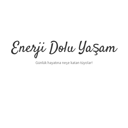
Enerji Dolu Yaşam
Günlük hayatına neşe katan tüyolar!