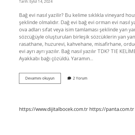
Tarih: Eylül 14, 2024
Bağ evi nasıl yazilir? Bu kelime sıklıkla vineyard ho
şeklinde olmalıdır. Dağ evi bağ evi orman evi nasıl ya
ova adları sıfat veya isim tamlaması şeklinde yan yana
sözcüğüyle oluşturulan birleşik sözcüklerin yan yan
rasathane, huzurevi, kahvehane, misafirhane, orduev
evi ayrı ayrı yazılır. Bağ nasıl yazılır TDK? TI
Ayakkabı bağı çözüldü. Yaramın…
Bağ
Devamını okuyun
2 Yorum
Evi
Bitişik
Mi
https://www.dijitalbocek.com.tr
https://panta.com.tr