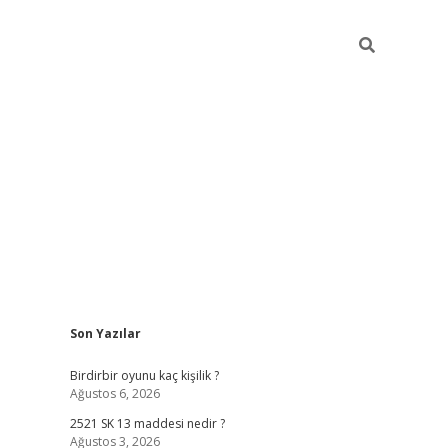
Sidebar
Son Yazılar
ilbet mobil giriş
bete
Birdirbir oyunu kaç kişilik ?
Ağustos 6, 2026
2521 SK 13 maddesi nedir ?
Ağustos 3, 2026