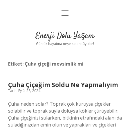
menüyü
Anasayfa
aç
Gizlilik Politikası
Enerji Dolu Yaşam
Yasal Uyarı
Günlük hayatına neşe katan tüyolar!
Hakkımızda
Etiket:
Çuha çiçeği mevsimlik mi
Çuha Çiçeğim Soldu Ne Yapmalıyım
Tarih: Eylül 28, 2024
Çuha neden solar? Toprak çok kuruysa çiçekler
solabilir ve toprak suyla doluysa kökler çürüyebilir.
Çuha çiçeğinizi sularken, bitkinin etrafındaki alanı da
suladığınızdan emin olun ve yaprakları ve çiçekleri