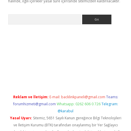
halinde, ilgili içerikler yasal süre içerisinde sitemizden kaldırılacaktır.
Arama
 giriş
betexper giriş
betexper giriş
Reklam ve İletişim:
E-mail:
backlinkpaneli@gmail.com
Teams:
forumhizmeti@gmail.com
Whatsapp: 0262 606 0 726
Telegram:
@karabul
Yasal Uyarı:
Sitemiz, 5651 Sayılı Kanun gereğince Bilgi Teknolojileri
ve İletişim Kurumu (BTK) tarafından onaylanmış bir Yer Sağlayıcı