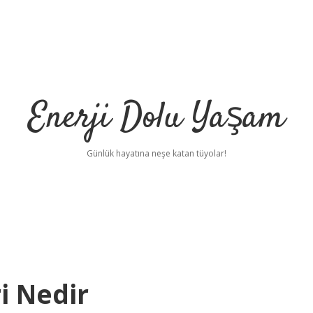
Enerji Dolu Yaşam
Günlük hayatına neşe katan tüyolar!
i Nedir