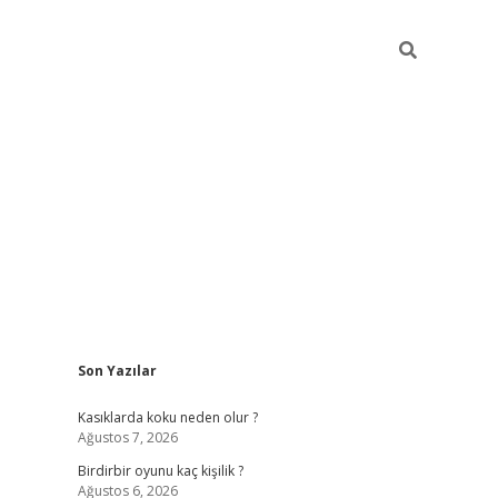
Sidebar
Son Yazılar
ilbet mobil giriş
bet
Kasıklarda koku neden olur ?
Ağustos 7, 2026
Birdirbir oyunu kaç kişilik ?
Ağustos 6, 2026