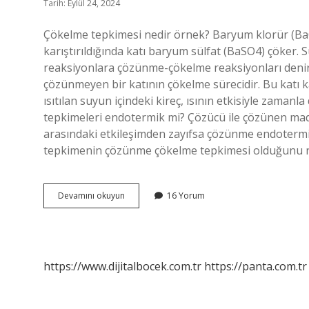
Tarih: Eylül 24, 2024
Çökelme tepkimesi nedir örnek? Baryum klorür (BaCl
karıştırıldığında katı baryum sülfat (BaSO4) çöker.
reaksiyonlara çözünme-çökelme reaksiyonları denir.
çözünmeyen bir katının çökelme sürecidir. Bu katı ka
ısıtılan suyun içindeki kireç, ısının etkisiyle zaman
tepkimeleri endotermik mi? Çözücü ile çözünen madde
arasındaki etkileşimden zayıfsa çözünme endotermik
tepkimenin çözünme çökelme tepkimesi olduğunu na
Çökelme
Devamını okuyun
16 Yorum
Tepkimeleri
Nedir
https://www.dijitalbocek.com.tr
https://panta.com.tr