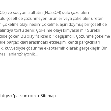
2) ve sodyum sülfatın (Na2SO4) sulu çözeltileri
 Sulu çözeltide çözünmeyen ürünler veya çökeltiler üreten
 Çökelme olayı nedir? Çökelme, aşırı doymuş bir çözeltide
lıntıya tortu denir. Çökelme olayı kimyasal mı? Sürekli
la dibe çöker. Bu olay fiziksel bir değişimdir. Çözünme çökelme
 parçacıkları arasındaki etkileşim, kendi parçacıkları
, kuvvetliyse çözünme ekzotermik olarak gerçekleşir. Bir
sıl anlarız? İyonik…
https://pacsun.com.tr
Sitemap