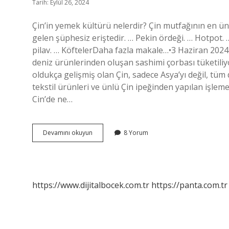
Tarih: Eylül 26, 2024
Çin’in yemek kültürü nelerdir? Çin mutfağının en ünl
gelen şüphesiz eriştedir. … Pekin ördeği. … Hotpot
pilav. … KöftelerDaha fazla makale…•3 Haziran 2024 
deniz ürünlerinden oluşan sashimi çorbası tüketiliy
oldukça gelişmiş olan Çin, sadece Asya’yı değil, tüm 
tekstil ürünleri ve ünlü Çin ipeğinden yapılan işlem
Cin’de ne…
Çinin
Devamını okuyun
8 Yorum
Yemek
Kültürü
Nedir
https://www.dijitalbocek.com.tr
https://panta.com.tr