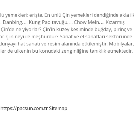
ü yemekleri: erişte. En ünlü Çin yemekleri dendiğinde akla il
. … Danbing. … Kung Pao tavuğu. … Chow Mein. … Kızarmış
Çin’de ne yiyorlar? Çin’in kuzey kesiminde buğday, pirinç ve
or. Çin neyi ile meşhurdur? Sanat ve el sanatları sektöründe
dünyayı hat sanatı ve resim alanında etkilemiştir. Mobilyalar,
eler de ülkenin bu konudaki zenginliğine tanıklık etmektedir.
https://pacsun.com.tr
Sitemap