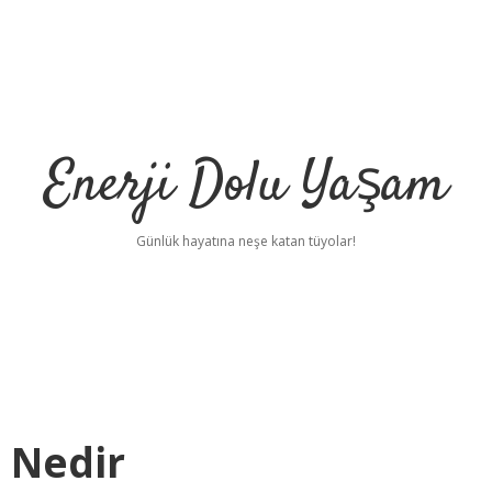
Enerji Dolu Yaşam
Günlük hayatına neşe katan tüyolar!
 Nedir