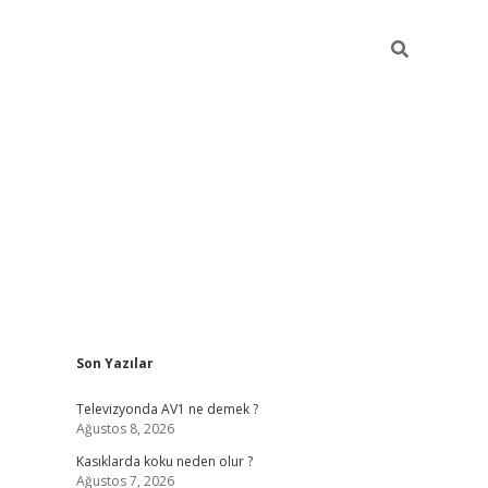
Sidebar
Son Yazılar
ilbet mobil giriş
be
Televizyonda AV1 ne demek ?
Ağustos 8, 2026
Kasıklarda koku neden olur ?
Ağustos 7, 2026