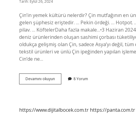
Tarih: Eylül 26, 2024
Çin’in yemek kültürü nelerdir? Çin mutfağının en ünl
gelen şüphesiz eriştedir. … Pekin ördeği. … Hotpot
pilav. … KöftelerDaha fazla makale…•3 Haziran 2024 
deniz ürünlerinden oluşan sashimi çorbası tüketiliy
oldukça gelişmiş olan Çin, sadece Asya’yı değil, tüm 
tekstil ürünleri ve ünlü Çin ipeğinden yapılan işlem
Cin’de ne…
Çinin
Devamını okuyun
8 Yorum
Yemek
Kültürü
Nedir
https://www.dijitalbocek.com.tr
https://panta.com.tr