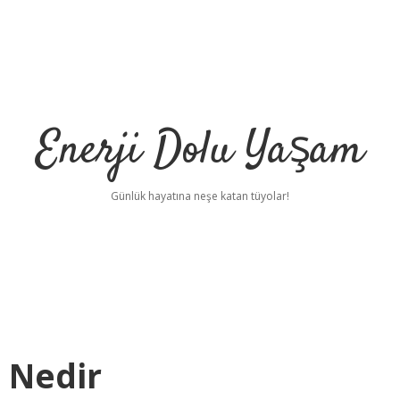
Enerji Dolu Yaşam
Günlük hayatına neşe katan tüyolar!
 Nedir