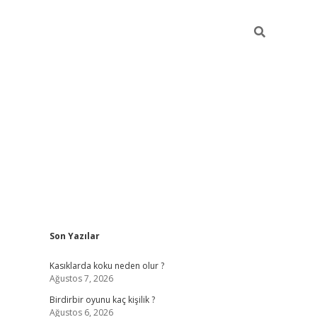
Sidebar
Son Yazılar
ilbet mobil giriş
bet
Kasıklarda koku neden olur ?
Ağustos 7, 2026
Birdirbir oyunu kaç kişilik ?
Ağustos 6, 2026