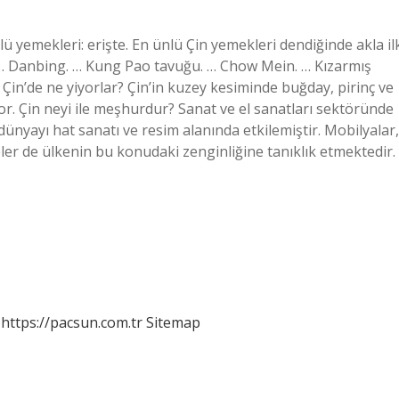
ü yemekleri: erişte. En ünlü Çin yemekleri dendiğinde akla il
. … Danbing. … Kung Pao tavuğu. … Chow Mein. … Kızarmış
Çin’de ne yiyorlar? Çin’in kuzey kesiminde buğday, pirinç ve
or. Çin neyi ile meşhurdur? Sanat ve el sanatları sektöründe
dünyayı hat sanatı ve resim alanında etkilemiştir. Mobilyalar,
eler de ülkenin bu konudaki zenginliğine tanıklık etmektedir.
https://pacsun.com.tr
Sitemap