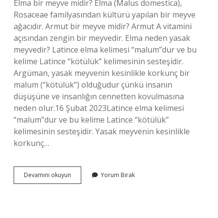
Elma bir meyve midir? Elma (Malus domestica),
Rosaceae familyasından kültürü yapılan bir meyve
ağacıdır. Armut bir meyve midir? Armut A vitamini
açısından zengin bir meyvedir. Elma neden yasak
meyvedir? Latince elma kelimesi “malum”dur ve bu
kelime Latince “kötülük” kelimesinin sesteşidir.
Argüman, yasak meyvenin kesinlikle korkunç bir
malum (“kötülük”) olduğudur çünkü insanın
düşüşüne ve insanlığın cennetten kovulmasına
neden olur.16 Şubat 2023Latince elma kelimesi
“malum”dur ve bu kelime Latince “kötülük”
kelimesinin sesteşidir. Yasak meyvenin kesinlikle
korkunç…
Elma
Devamını okuyun
Yorum Bırak
Armut
Meyve
Mi