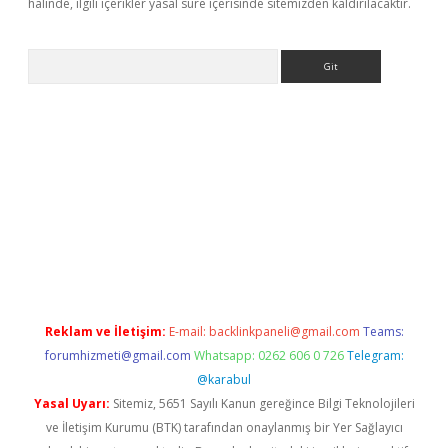
halinde, ilgili içerikler yasal süre içerisinde sitemizden kaldırılacaktır.
Arama
mobil giriş
betexper giriş
betexper giriş
Reklam ve İletişim:
E-mail:
backlinkpaneli@gmail.com
Teams:
forumhizmeti@gmail.com
Whatsapp: 0262 606 0 726
Telegram:
@karabul
Yasal Uyarı:
Sitemiz, 5651 Sayılı Kanun gereğince Bilgi Teknolojileri
ve İletişim Kurumu (BTK) tarafından onaylanmış bir Yer Sağlayıcı