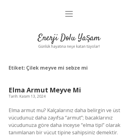
menüyü
Anasayfa
aç
Gizlilik Politikası
Enerji Dolu Yaşam
Yasal Uyarı
Günlük hayatına neşe katan tüyolar!
Hakkımızda
Etiket:
Çilek meyve mi sebze mi
Elma Armut Meyve Mi
Tarih: Kasım 13, 2024
Elma armut mu? Kalçalarınız daha belirgin ve üst
vücudunuz daha zayıfsa “armut”; bacaklarınız
vücudunuza göre daha inceyse “elma tipi” olarak
tanımlanan bir vücut tipine sahipsiniz demektir.