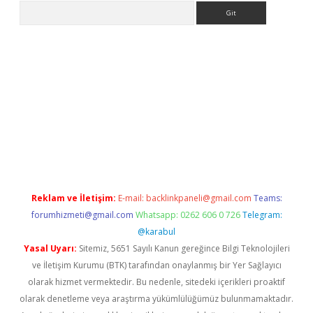
Arama
 giriş
betexper giriş
betexper giriş
Reklam ve İletişim:
E-mail:
backlinkpaneli@gmail.com
Teams:
forumhizmeti@gmail.com
Whatsapp: 0262 606 0 726
Telegram:
@karabul
Yasal Uyarı:
Sitemiz, 5651 Sayılı Kanun gereğince Bilgi Teknolojileri
ve İletişim Kurumu (BTK) tarafından onaylanmış bir Yer Sağlayıcı
olarak hizmet vermektedir. Bu nedenle, sitedeki içerikleri proaktif
olarak denetleme veya araştırma yükümlülüğümüz bulunmamaktadır.