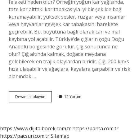
felaketi neden olur? Örneğin yoğun kar yağışında,
taze kar alttaki kar tabakasıyla iyi bir şekilde bağ
kuramayabilir, yüksek sesler, rüzgar veya insanlar
veya hayvanlar gevşek kar tabakasını harekete
geçirebilir. Bu, boyutuna bağlı olarak can ve mal
kaybına yol açabilir. Türkiye’de çığların çoğu Doğu
Anadolu bölgesinde görülür. Çığ sonucunda ne
olur? Çığ altında kalmak, doğada meydana
gelebilecek en trajik olaylardan biridir. Çığ, 200 km/s
hıza ulaşabilir ve ağaçlara, kayalara çarpabilir ve risk
alanındaki…
Çığ
Devamını okuyun
12 Yorum
Olayı
Nedir
https://www.dijitalbocek.com.tr
https://panta.com.tr
https://pacsun.com.tr
Sitemap