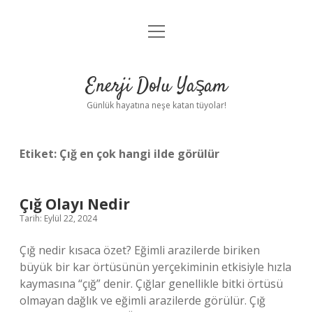
menüyü
Anasayfa
aç
Gizlilik Politikası
Enerji Dolu Yaşam
Yasal Uyarı
Günlük hayatına neşe katan tüyolar!
Hakkımızda
Etiket:
Çığ en çok hangi ilde görülür
Çığ Olayı Nedir
Tarih: Eylül 22, 2024
Çığ nedir kısaca özet? Eğimli arazilerde biriken
büyük bir kar örtüsünün yerçekiminin etkisiyle hızla
kaymasına “çığ” denir. Çığlar genellikle bitki örtüsü
olmayan dağlık ve eğimli arazilerde görülür. Çığ