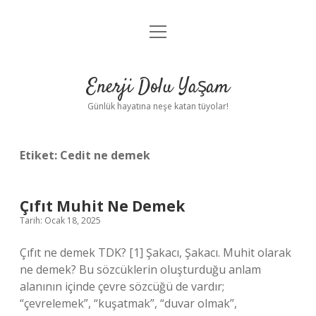
menüyü
Anasayfa
aç
Gizlilik Politikası
Enerji Dolu Yaşam
Yasal Uyarı
Günlük hayatına neşe katan tüyolar!
Hakkımızda
Etiket:
Cedit ne demek
Çıfıt Muhit Ne Demek
Tarih: Ocak 18, 2025
Çıfıt ne demek TDK? [1] Şakacı, Şakacı. Muhit olarak
ne demek? Bu sözcüklerin oluşturduğu anlam
alanının içinde çevre sözcüğü de vardır;
“çevrelemek”, “kuşatmak”, “duvar olmak”,