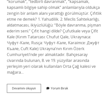
“korumak”, “tedbirli davranmak”, “kapsamak,
kapsamlı bilgiye sahip olmak” anlamlarıyla oldukça
zengin bir anlam alanı yarattığı görülmüştür. Çıfıtlık
etme ne demek? 1. Yahudilik. 2. Meclis Sahtekarlığı,
aldatmacası, ikiyüzlülüğü: “Böyle davranma, pişman
ederim seni.” Çıfıt hangi dilde? Çufutkale veya Çifit
Kale (Kırım Tatarcası: Chufut Qale, Ukraynaca:
Чуфут-Кале, Rusça: Чуфут-Кале, Karaimce: Джуфт
Къале, Cuft Kale) Ukrayna’nın Kırım Özerk
Cumhuriyeti’nde yer almaktadır. Bahçesaray
civarında bulunan, 8. ve 19. yüzyıllar arasında
yerleşim yeri olarak kullanılan Orta Çağ kalesi ve
mağara…
Çıfıt
Devamını okuyun
Yorum Bırak
Muhit
Ne
Demek