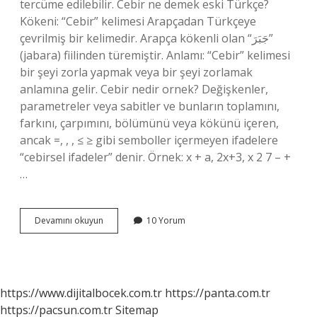
tercüme edilebilir. Cebir ne demek eski Türkçe?
Kökeni: “Cebir” kelimesi Arapçadan Türkçeye
çevrilmiş bir kelimedir. Arapça kökenli olan “جَبَرَ”
(jabara) fiilinden türemiştir. Anlamı: “Cebir” kelimesi
bir şeyi zorla yapmak veya bir şeyi zorlamak
anlamına gelir. Cebir nedir ornek? Değişkenler,
parametreler veya sabitler ve bunların toplamını,
farkını, çarpımını, bölümünü veya kökünü içeren,
ancak =, , , ≤ ≥ gibi semboller içermeyen ifadelere
“cebirsel ifadeler” denir. Örnek: x + a, 2x+3, x 2 7 – +
…
Cebir
Devamını okuyun
10 Yorum
Kelime
Anlamı
Ne
Demek
https://www.dijitalbocek.com.tr
https://panta.com.tr
https://pacsun.com.tr
Sitemap