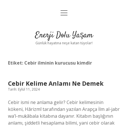
menüyü
Anasayfa
aç
Gizlilik Politikası
Enerji Dolu Yaşam
Yasal Uyarı
Günlük hayatına neşe katan tüyolar!
Hakkımızda
Etiket:
Cebir ilminin kurucusu kimdir
Cebir Kelime Anlamı Ne Demek
Tarih: Eylül 11, 2024
Cebir ismi ne anlama gelir? Cebir kelimesinin
kökeni, Hārizmī tarafından yazılan Arapça İlm al-jabr
wa’l-muḳābala kitabına dayanır. Kitabın başlığının
anlamı, şiddetli hesaplama bilimi, yani cebir olarak