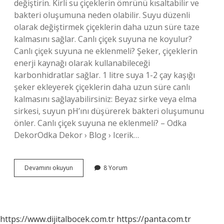
değiştirin. Kirli su çiçeklerin ömrünü kısaltabilir ve
bakteri oluşumuna neden olabilir. Suyu düzenli
olarak değiştirmek çiçeklerin daha uzun süre taze
kalmasını sağlar. Canlı çiçek suyuna ne koyulur?
Canlı çiçek suyuna ne eklenmeli? Şeker, çiçeklerin
enerji kaynağı olarak kullanabileceği
karbonhidratlar sağlar. 1 litre suya 1-2 çay kaşığı
şeker ekleyerek çiçeklerin daha uzun süre canlı
kalmasını sağlayabilirsiniz: Beyaz sirke veya elma
sirkesi, suyun pH’ını düşürerek bakteri oluşumunu
önler. Canlı çiçek suyuna ne eklenmeli? – Odka
DekorOdka Dekor › Blog › Icerik…
Canlı
Devamını okuyun
8 Yorum
Çiçek
Bozulmaması
Için
Ne
Yapmalı
https://www.dijitalbocek.com.tr
https://panta.com.tr