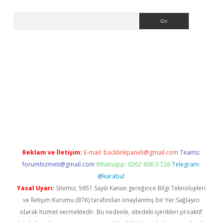
Arama
 giriş
betexper giriş
betexper giriş
Reklam ve İletişim:
E-mail:
backlinkpaneli@gmail.com
Teams:
forumhizmeti@gmail.com
Whatsapp: 0262 606 0 726
Telegram:
@karabul
Yasal Uyarı:
Sitemiz, 5651 Sayılı Kanun gereğince Bilgi Teknolojileri
ve İletişim Kurumu (BTK) tarafından onaylanmış bir Yer Sağlayıcı
olarak hizmet vermektedir. Bu nedenle, sitedeki içerikleri proaktif