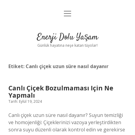
menüyü
Anasayfa
aç
Gizlilik Politikası
Enerji Dolu Yaşam
Yasal Uyarı
Günlük hayatına neşe katan tüyolar!
Hakkımızda
Etiket:
Canlı çiçek uzun süre nasıl dayanır
Canlı Çiçek Bozulmaması Için Ne
Yapmalı
Tarih: Eylül 19, 2024
Canlı çiçek uzun süre nasıl dayanır? Suyun temizliği
ve homojenliği: Çiçeklerinizi vazoya yerleştirdikten
sonra suyu düzenli olarak kontrol edin ve gerekirse