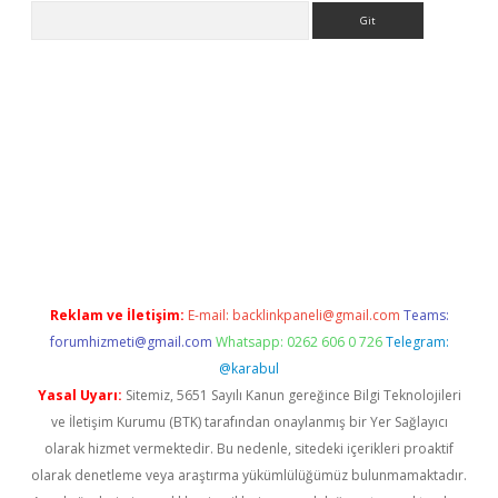
Arama
 giriş
betexper giriş
betexper giriş
Reklam ve İletişim:
E-mail:
backlinkpaneli@gmail.com
Teams:
forumhizmeti@gmail.com
Whatsapp: 0262 606 0 726
Telegram:
@karabul
Yasal Uyarı:
Sitemiz, 5651 Sayılı Kanun gereğince Bilgi Teknolojileri
ve İletişim Kurumu (BTK) tarafından onaylanmış bir Yer Sağlayıcı
olarak hizmet vermektedir. Bu nedenle, sitedeki içerikleri proaktif
olarak denetleme veya araştırma yükümlülüğümüz bulunmamaktadır.