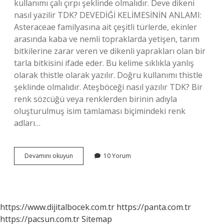
kullanımı çalı çırpı şeklinde olmalıdır. Deve dikeni
nasıl yazilir TDK? DEVEDİĞİ KELİMESİNİN ANLAMI:
Asteraceae familyasına ait çeşitli türlerde, ekinler
arasında kaba ve nemli topraklarda yetişen, tarım
bitkilerine zarar veren ve dikenli yaprakları olan bir
tarla bitkisini ifade eder. Bu kelime sıklıkla yanlış
olarak thistle olarak yazılır. Doğru kullanımı thistle
şeklinde olmalıdır. Ateşböceği nasıl yazılır TDK? Bir
renk sözcüğü veya renklerden birinin adıyla
oluşturulmuş isim tamlaması biçimindeki renk
adları…
Çalı
Devamını okuyun
10 Yorum
Dikeni
Nasıl
Yazılır
Tdk
https://www.dijitalbocek.com.tr
https://panta.com.tr
https://pacsun.com.tr
Sitemap