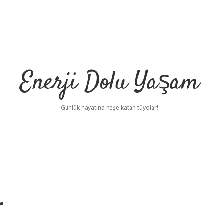
Enerji Dolu Yaşam
Günlük hayatına neşe katan tüyolar!
r