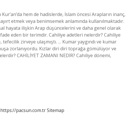
em Kur’an’da hem de hadislerde, İslam öncesi Arapların inanç,
n ayırt etmek veya benimsemek anlamında kullanılmaktadır.
msal hayata ilişkin Arap düşüncelerini ve daha genel olarak
fade eden bir terimdir. Cahiliye adetleri nelerdir? Cahiliye
, tefecilik zirveye ulaşmıştı. … Kumar yaygındı ve kumar
huşa zorlanıyordu. Kızlar diri diri toprağa gömülüyor ve
ri nelerdir? CAHİLİYET ZAMANI NEDİR? Cahiliye dönemi,
https://pacsun.com.tr
Sitemap