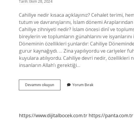
Tarih: Ekim 28, 2024
Cahiliye nedir kısaca açıklayınız? Cehalet terimi, h
tutum ve davranışlarını, İslam dönemi Araplarında
Cahiliye zihniyeti nedir? İslam öncesi dinî ve toplu
bireylerin ve toplumların günahlarını ve isyanlarını i
Döneminin özellikleri şunlardır: Cahiliye Döneminde
gurur kaynağıydı. … Zina yapılıyordu ve cariyeler fu
kuyulara atılıyordu. Cahiliye devri nedir, özellikle
insanların Allah’ı gerektiği…
Cahiliye
Devamını okuyun
Yorum Bırak
Ahlakı
Nedir
https://www.dijitalbocek.com.tr
https://panta.com.tr