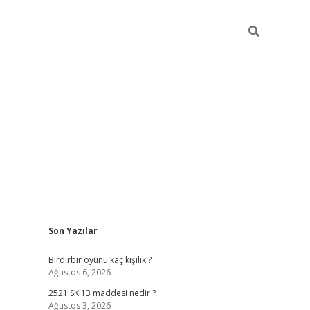
Sidebar
Son Yazılar
ilbet mobil giriş
bet
Birdirbir oyunu kaç kişilik ?
Ağustos 6, 2026
2521 SK 13 maddesi nedir ?
Ağustos 3, 2026