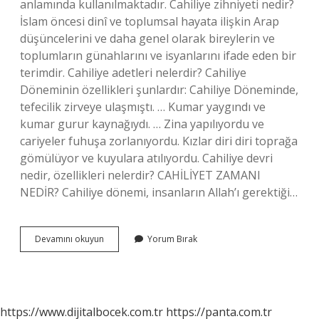
anlamında kullanılmaktadır. Cahiliye zihniyeti nedir?
İslam öncesi dinî ve toplumsal hayata ilişkin Arap
düşüncelerini ve daha genel olarak bireylerin ve
toplumların günahlarını ve isyanlarını ifade eden bir
terimdir. Cahiliye adetleri nelerdir? Cahiliye
Döneminin özellikleri şunlardır: Cahiliye Döneminde,
tefecilik zirveye ulaşmıştı. … Kumar yaygındı ve
kumar gurur kaynağıydı. … Zina yapılıyordu ve
cariyeler fuhuşa zorlanıyordu. Kızlar diri diri toprağa
gömülüyor ve kuyulara atılıyordu. Cahiliye devri
nedir, özellikleri nelerdir? CAHİLİYET ZAMANI
NEDİR? Cahiliye dönemi, insanların Allah’ı gerektiği…
Cahiliye
Devamını okuyun
Yorum Bırak
Ahlakı
Nedir
https://www.dijitalbocek.com.tr
https://panta.com.tr