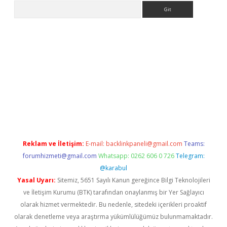
Arama
 giriş
betexper giriş
betexper giriş
Reklam ve İletişim:
E-mail:
backlinkpaneli@gmail.com
Teams:
forumhizmeti@gmail.com
Whatsapp: 0262 606 0 726
Telegram:
@karabul
Yasal Uyarı:
Sitemiz, 5651 Sayılı Kanun gereğince Bilgi Teknolojileri
ve İletişim Kurumu (BTK) tarafından onaylanmış bir Yer Sağlayıcı
olarak hizmet vermektedir. Bu nedenle, sitedeki içerikleri proaktif
olarak denetleme veya araştırma yükümlülüğümüz bulunmamaktadır.