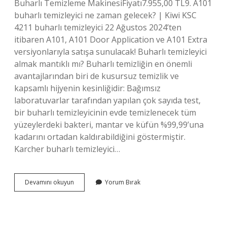
Buharlı Temizleme MakinesiFiyatı7.955,00 TL9. A101
buharlı temizleyici ne zaman gelecek? | Kiwi KSC
4211 buharlı temizleyici 22 Ağustos 2024’ten
itibaren A101, A101 Door Application ve A101 Extra
versiyonlarıyla satışa sunulacak! Buharlı temizleyici
almak mantıklı mı? Buharlı temizliğin en önemli
avantajlarından biri de kusursuz temizlik ve
kapsamlı hijyenin kesinliğidir: Bağımsız
laboratuvarlar tarafından yapılan çok sayıda test,
bir buharlı temizleyicinin evde temizlenecek tüm
yüzeylerdeki bakteri, mantar ve küfün %99,99’una
kadarını ortadan kaldırabildiğini göstermiştir.
Karcher buharlı temizleyici…
Buharlı
Devamını okuyun
Yorum Bırak
Temizleyici
Kaç
Tl