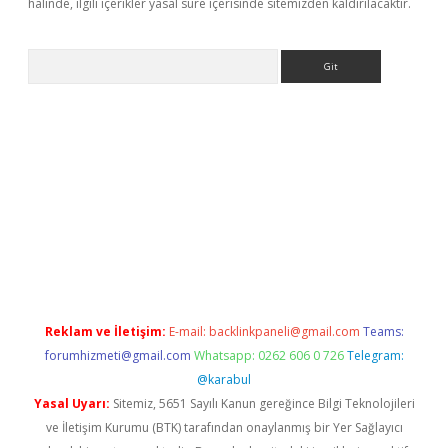
halinde, ilgili içerikler yasal süre içerisinde sitemizden kaldırılacaktır.
Arama
 giriş
betexper giriş
betexper giriş
Reklam ve İletişim:
E-mail:
backlinkpaneli@gmail.com
Teams:
forumhizmeti@gmail.com
Whatsapp: 0262 606 0 726
Telegram:
@karabul
Yasal Uyarı:
Sitemiz, 5651 Sayılı Kanun gereğince Bilgi Teknolojileri
ve İletişim Kurumu (BTK) tarafından onaylanmış bir Yer Sağlayıcı