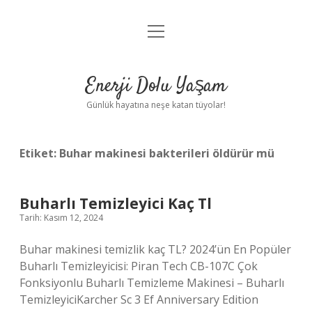
menüyü
Anasayfa
aç
Gizlilik Politikası
Enerji Dolu Yaşam
Yasal Uyarı
Günlük hayatına neşe katan tüyolar!
Hakkımızda
Etiket:
Buhar makinesi bakterileri öldürür mü
Buharlı Temizleyici Kaç Tl
Tarih: Kasım 12, 2024
Buhar makinesi temizlik kaç TL? 2024’ün En Popüler
Buharlı Temizleyicisi: Piran Tech CB-107C Çok
Fonksiyonlu Buharlı Temizleme Makinesi – Buharlı
TemizleyiciKarcher Sc 3 Ef Anniversary Edition