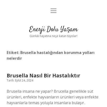
menüyü
Anasayfa
aç
Gizlilik Politikası
Enerji Dolu Yaşam
Yasal Uyarı
Günlük hayatına neşe katan tüyolar!
Hakkımızda
Etiket:
Brusella hastalığından korunma yolları
nelerdir
Brusella Nasıl Bir Hastalıktır
Tarih: Eylül 24, 2024
Brusella insana ne yapar? Brucella genellikle süt
ürünleri, enfekte hayvanların ürünleri veya enfekte
hayvanlarla temas yoluyla insanlara bulaşır.