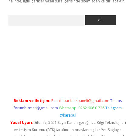
halinde, ilgili içerikler yasal süre içerisinde sitemizden kaldırılacaktır.
Arama
xper giriş
Reklam ve İletişim:
E-mail:
backlinkpaneli@gmail.com
Teams:
forumhizmeti@gmail.com
Whatsapp: 0262 606 0 726
Telegram:
@karabul
Yasal Uyarı:
Sitemiz, 5651 Sayılı Kanun gereğince Bilgi Teknolojileri
ve İletişim Kurumu (BTK) tarafından onaylanmış bir Yer Sağlayıcı