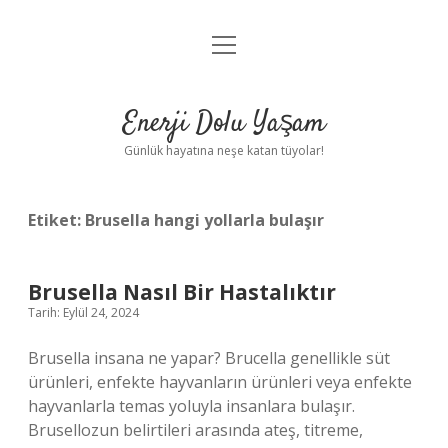
menüyü
Anasayfa
aç
Gizlilik Politikası
Enerji Dolu Yaşam
Yasal Uyarı
Günlük hayatına neşe katan tüyolar!
Hakkımızda
Etiket:
Brusella hangi yollarla bulaşır
Brusella Nasıl Bir Hastalıktır
Tarih: Eylül 24, 2024
Brusella insana ne yapar? Brucella genellikle süt
ürünleri, enfekte hayvanların ürünleri veya enfekte
hayvanlarla temas yoluyla insanlara bulaşır.
Brusellozun belirtileri arasında ateş, titreme,