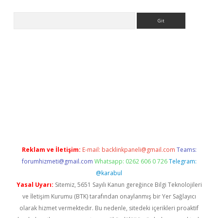
Arama
 giriş
betexper giriş
betexper giriş
Reklam ve İletişim:
E-mail:
backlinkpaneli@gmail.com
Teams:
forumhizmeti@gmail.com
Whatsapp: 0262 606 0 726
Telegram:
@karabul
Yasal Uyarı:
Sitemiz, 5651 Sayılı Kanun gereğince Bilgi Teknolojileri
ve İletişim Kurumu (BTK) tarafından onaylanmış bir Yer Sağlayıcı
olarak hizmet vermektedir. Bu nedenle, sitedeki içerikleri proaktif