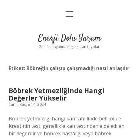
menüyü
Anasayfa
aç
Gizlilik Politikası
Enerji Dolu Yaşam
Yasal Uyarı
Günlük hayatına neşe katan tüyolar!
Hakkımızda
Etiket:
Böbreğin çalışıp çalışmadığı nasıl anlaşılır
Böbrek Yetmezliğinde Hangi
Değerler Yükselir
Tarih: Kasım 14, 2024
Böbrek yetmezliği hangi kan tahlilinde belli olur?
Kreatinin testi genellikle kan testinden elde edilen
bir değerdir ve böbrek hastalığı veya böbrek