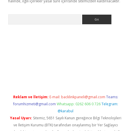
halinde, ilgili içerikler yasal süre içerisinde sitemizden kaldırılacaktır.
Arama
 giriş
betexper giriş
betexper giriş
Reklam ve İletişim:
E-mail:
backlinkpaneli@gmail.com
Teams:
forumhizmeti@gmail.com
Whatsapp: 0262 606 0 726
Telegram:
@karabul
Yasal Uyarı:
Sitemiz, 5651 Sayılı Kanun gereğince Bilgi Teknolojileri
ve İletişim Kurumu (BTK) tarafından onaylanmış bir Yer Sağlayıcı