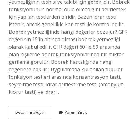
yetmezliğinin teşhisi ve takibi için gereklidir. Böbrek
fonksiyonunun normal olup olmadığını belirlemek
için yapılan testlerden biridir. Bazen idrar testi
istenir, ancak genellikle kan testi ile kontrol edilir.
Böbrek yetmezliğinde hangi değerler bozulur? GFR
değerinin 15’in altında olması böbrek yetmezliği
olarak kabul edilir. GFR değeri 60 ile 89 arasında
olan kişilerde böbrek fonksiyonlarında bir miktar
gerileme görülür. Böbrek hastalığında hangi
değerlere bakılır? Uygulamada kullanılan tübüler
fonksiyon testleri arasında konsantrasyon testi,
seyreltme testi, idrar asitleştirme testi (amonyum
klorür testi) ve idrar…
Böbrek
Devamını okuyun
Yorum Bırak
Yetmezliğinde
Hangi
Değerler
Yükselir