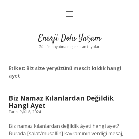
menüyü
Anasayfa
aç
Gizlilik Politikası
Enerji Dolu Yaşam
Yasal Uyarı
Günlük hayatına neşe katan tüyolar!
Hakkımızda
Etiket:
Biz size yeryüzünü mescit kıldık hangi
ayet
Biz Namaz Kılanlardan Değildik
Hangi Ayet
Tarih: Eylül 8, 2024
Biz namaz kılanlardan değildik âyeti hangi ayet?
Burada [salat/musallîn] kavramının verdiği mesaj,