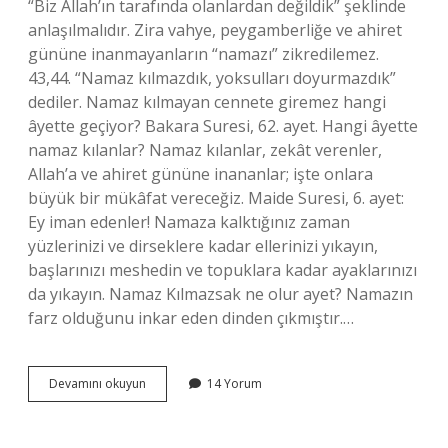
“Biz Allah’ın tarafında olanlardan değildik” şeklinde
anlaşılmalıdır. Zira vahye, peygamberliğe ve ahiret
gününe inanmayanların “namazı” zikredilemez.
43,44. “Namaz kılmazdık, yoksulları doyurmazdık”
dediler. Namaz kılmayan cennete giremez hangi
âyette geçiyor? Bakara Suresi, 62. ayet. Hangi âyette
namaz kılanlar? Namaz kılanlar, zekât verenler,
Allah’a ve ahiret gününe inananlar; işte onlara
büyük bir mükâfat vereceğiz. Maide Suresi, 6. ayet:
Ey iman edenler! Namaza kalktığınız zaman
yüzlerinizi ve dirseklere kadar ellerinizi yıkayın,
başlarınızı meshedin ve topuklara kadar ayaklarınızı
da yıkayın. Namaz Kılmazsak ne olur ayet? Namazın
farz olduğunu inkar eden dinden çıkmıştır.…
Biz
Devamını okuyun
14 Yorum
Namaz
Kılanlardan
Değildik