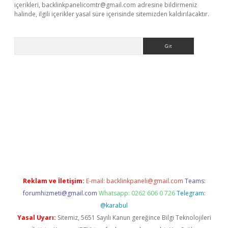
içerikleri,
backlinkpanelicomtr@gmail.com
adresine bildirmeniz
halinde, ilgili içerikler yasal süre içerisinde sitemizden kaldırılacaktır.
Arama
 giriş
betexper giriş
betexper giriş
Reklam ve İletişim:
E-mail:
backlinkpaneli@gmail.com
Teams:
forumhizmeti@gmail.com
Whatsapp: 0262 606 0 726
Telegram:
@karabul
Yasal Uyarı:
Sitemiz, 5651 Sayılı Kanun gereğince Bilgi Teknolojileri