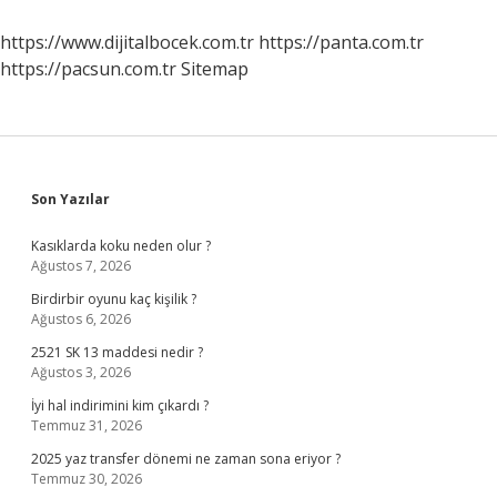
Hangi
Ayet
https://www.dijitalbocek.com.tr
https://panta.com.tr
https://pacsun.com.tr
Sitemap
Sidebar
Son Yazılar
Kasıklarda koku neden olur ?
Ağustos 7, 2026
Birdirbir oyunu kaç kişilik ?
Ağustos 6, 2026
2521 SK 13 maddesi nedir ?
Ağustos 3, 2026
İyi hal indirimini kim çıkardı ?
Temmuz 31, 2026
2025 yaz transfer dönemi ne zaman sona eriyor ?
Temmuz 30, 2026