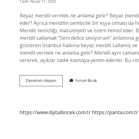
Tarih: Nisan 11, 2025
Beyaz mendil vermek ne anlama gelir? Beyaz mendil
eder? Ayrıca mendilin sembolik bir eşya olması da he
Mendil; temizliği, masumiyeti ve özeni temsil eder
mendil sallamak “Seni delice seviyorum” anlamına gel
gösteren İstanbul halkına beyaz mendil sallamış ve “
mendil vermek ne anlama gelir? Mendil aynı zamanda b
vererek, aşıklar sadık kalmaya yemin ederler. Bu ri
Beyaz
Devamını okuyun
Yorum Bırak
Mendil
Ne
Anlama
Gelir
https://www.dijitalbocek.com.tr
https://panta.com.tr