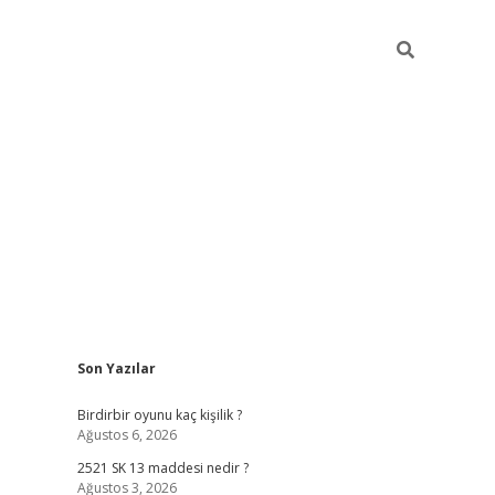
Sidebar
Son Yazılar
ilbet mobil giriş
b
Birdirbir oyunu kaç kişilik ?
Ağustos 6, 2026
2521 SK 13 maddesi nedir ?
Ağustos 3, 2026