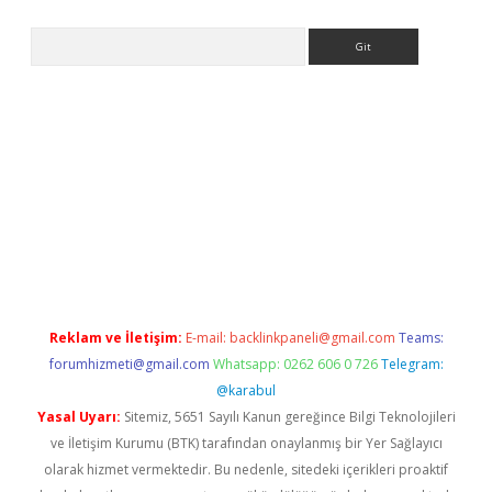
Arama
l giriş
betexper giriş
betexper giriş
Reklam ve İletişim:
E-mail:
backlinkpaneli@gmail.com
Teams:
forumhizmeti@gmail.com
Whatsapp: 0262 606 0 726
Telegram:
@karabul
Yasal Uyarı:
Sitemiz, 5651 Sayılı Kanun gereğince Bilgi Teknolojileri
ve İletişim Kurumu (BTK) tarafından onaylanmış bir Yer Sağlayıcı
olarak hizmet vermektedir. Bu nedenle, sitedeki içerikleri proaktif