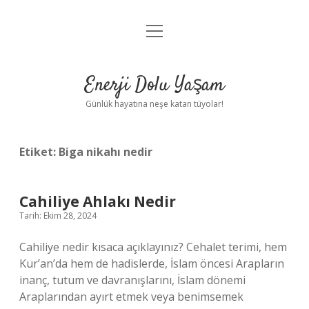
menüyü
Anasayfa
aç
Gizlilik Politikası
Enerji Dolu Yaşam
Yasal Uyarı
Günlük hayatına neşe katan tüyolar!
Hakkımızda
Etiket:
Biga nikahı nedir
Cahiliye Ahlakı Nedir
Tarih: Ekim 28, 2024
Cahiliye nedir kısaca açıklayınız? Cehalet terimi, hem
Kur’an’da hem de hadislerde, İslam öncesi Arapların
inanç, tutum ve davranışlarını, İslam dönemi
Araplarından ayırt etmek veya benimsemek