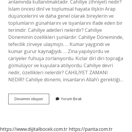
anlamında kullanılmaktadır. Cahiliye zihniyeti nedir?
İslam öncesi dinî ve toplumsal hayata ilişkin Arap
düşüncelerini ve daha genel olarak bireylerin ve
toplumların günahlarını ve isyanlarını ifade eden bir
terimdir. Cahiliye adetleri nelerdir? Cahiliye
Döneminin özellikleri şunlardır: Cahiliye Döneminde,
tefecilik zirveye ulaşmıştı. … Kumar yaygındı ve
kumar gurur kaynağıydı. … Zina yapılıyordu ve
cariyeler fuhuşa zorlanıyordu. Kızlar diri diri toprağa
gömülüyor ve kuyulara atılıyordu. Cahiliye devri
nedir, özellikleri nelerdir? CAHİLİYET ZAMANI
NEDİR? Cahiliye dönemi, insanların Allah’ı gerektiği…
Cahiliye
Devamını okuyun
Yorum Bırak
Ahlakı
Nedir
https://www.dijitalbocek.com.tr
https://panta.com.tr