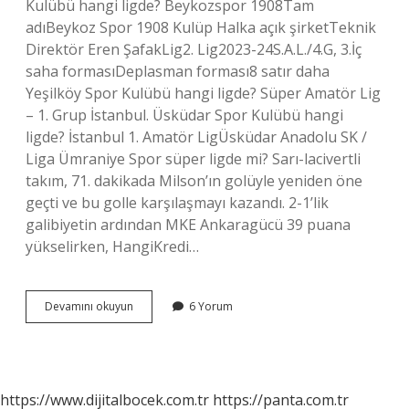
Kulübü hangi ligde? Beykozspor 1908Tam
adıBeykoz Spor 1908 Kulüp Halka açık şirketTeknik
Direktör Eren ŞafakLig2. Lig2023-24S.A.L./4.G, 3.İç
saha formasıDeplasman forması8 satır daha
Yeşilköy Spor Kulübü hangi ligde? Süper Amatör Lig
– 1. Grup İstanbul. Üsküdar Spor Kulübü hangi
ligde? İstanbul 1. Amatör LigÜsküdar Anadolu SK /
Liga Ümraniye Spor süper ligde mi? Sarı-lacivertli
takım, 71. dakikada Milson’ın golüyle yeniden öne
geçti ve bu golle karşılaşmayı kazandı. 2-1’lik
galibiyetin ardından MKE Ankaragücü 39 puana
yükselirken, HangiKredi…
Çekmeköy
Devamını okuyun
6 Yorum
Spor
Kulübü
Hangi
Ligde
https://www.dijitalbocek.com.tr
https://panta.com.tr