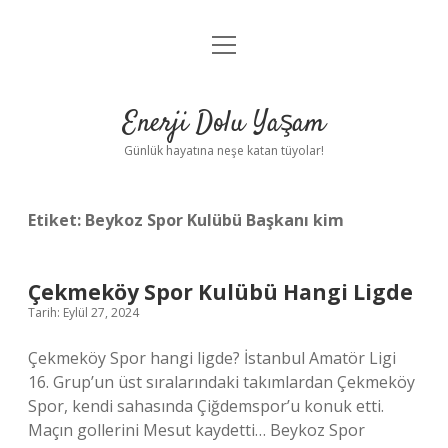
menüyü
Anasayfa
aç
Gizlilik Politikası
Enerji Dolu Yaşam
Yasal Uyarı
Günlük hayatına neşe katan tüyolar!
Hakkımızda
Etiket:
Beykoz Spor Kulübü Başkanı kim
Çekmeköy Spor Kulübü Hangi Ligde
Tarih: Eylül 27, 2024
Çekmeköy Spor hangi ligde? İstanbul Amatör Ligi
16. Grup’un üst sıralarındaki takımlardan Çekmeköy
Spor, kendi sahasında Çiğdemspor’u konuk etti.
Maçın gollerini Mesut kaydetti… Beykoz Spor