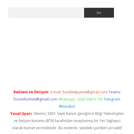
Arama
mobil giriş
betexper giriş
betexper giriş
Reklam ve İletişim:
E-mail:
backlinkpaneli@gmail.com
Teams:
forumhizmeti@gmail.com
Whatsapp: 0262 606 0 726
Telegram:
@karabul
Yasal Uyarı:
Sitemiz, 5651 Sayılı Kanun gereğince Bilgi Teknolojileri
ve İletişim Kurumu (BTK) tarafından onaylanmış bir Yer Sağlayıcı
olarak hizmet vermektedir. Bu nedenle, sitedeki içerikleri proaktif