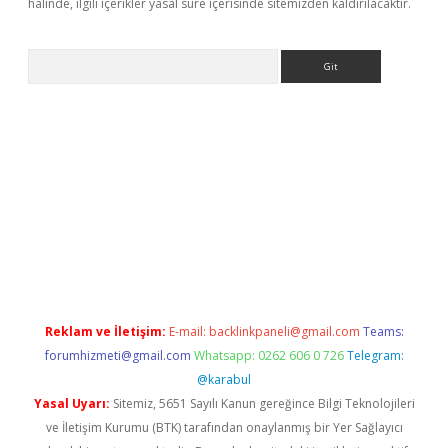
halinde, ilgili içerikler yasal süre içerisinde sitemizden kaldırılacaktır.
Arama
l giriş
betexper giriş
betexper giriş
Reklam ve İletişim:
E-mail:
backlinkpaneli@gmail.com
Teams:
forumhizmeti@gmail.com
Whatsapp: 0262 606 0 726
Telegram:
@karabul
Yasal Uyarı:
Sitemiz, 5651 Sayılı Kanun gereğince Bilgi Teknolojileri
ve İletişim Kurumu (BTK) tarafından onaylanmış bir Yer Sağlayıcı