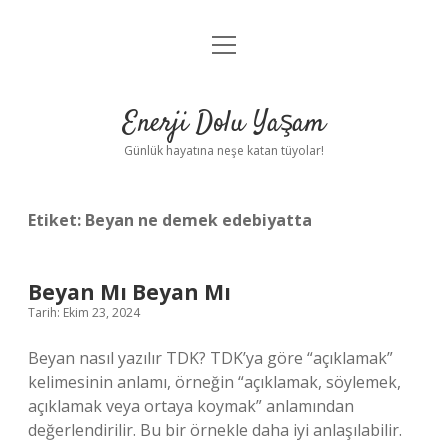
menüyü
Anasayfa
aç
Gizlilik Politikası
Enerji Dolu Yaşam
Yasal Uyarı
Günlük hayatına neşe katan tüyolar!
Hakkımızda
Etiket:
Beyan ne demek edebiyatta
Beyan Mı Beyan Mı
Tarih: Ekim 23, 2024
Beyan nasıl yazılır TDK? TDK’ya göre “açıklamak”
kelimesinin anlamı, örneğin “açıklamak, söylemek,
açıklamak veya ortaya koymak” anlamından
değerlendirilir. Bu bir örnekle daha iyi anlaşılabilir.