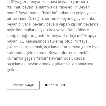
TDK’ya göre, beyan kelimesi beyanın yanı sıra
“talimat, beyan” anlamıyla da ifade edilir. Beyan
nedir? Beyanname, “bildirim” anlamına gelen yasal
bir terimdir. Örneğin, bir mülk beyanı, gayrimenkul
beyanıdır. Mal beyanı, beyanı yapan kişinin beyanda
belirtilen mallara ilişkin hak ve yükümlülüklere
sahip olduğunu gösterir. Beyan Türkçe mi? Arapça
bayān بيان kelimesinden türemiş olup, “ortaya
çıkarmak, açıklamak, açıklamak” anlamına gelen byn
kökünden gelmektedir. Beyan olur ne demek?
Kur’an’da geçen “tefsir” kavramı sözlüklerde
“açıklamak, beyân etmek, açıklamak” anlamlarına
gelir.…
Beyan
Devamını okuyun
Yorum Bırak
Mı
Beyan
Mı