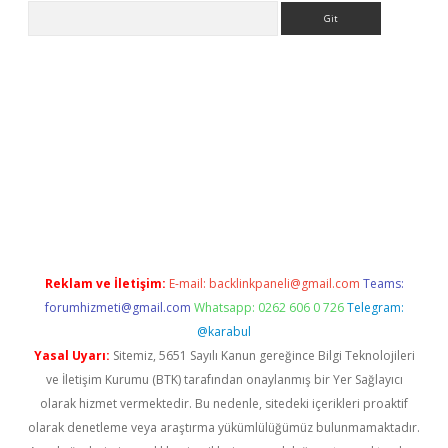
Arama
l giriş
betexper giriş
betexper giriş
Reklam ve İletişim:
E-mail:
backlinkpaneli@gmail.com
Teams:
forumhizmeti@gmail.com
Whatsapp: 0262 606 0 726
Telegram:
@karabul
Yasal Uyarı:
Sitemiz, 5651 Sayılı Kanun gereğince Bilgi Teknolojileri
ve İletişim Kurumu (BTK) tarafından onaylanmış bir Yer Sağlayıcı
olarak hizmet vermektedir. Bu nedenle, sitedeki içerikleri proaktif
olarak denetleme veya araştırma yükümlülüğümüz bulunmamaktadır.