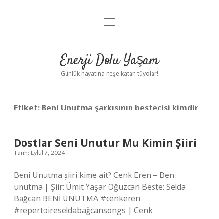
menüyü
Anasayfa
aç
Gizlilik Politikası
Enerji Dolu Yaşam
Yasal Uyarı
Günlük hayatına neşe katan tüyolar!
Hakkımızda
Etiket:
Beni Unutma şarkısının bestecisi kimdir
Dostlar Seni Unutur Mu Kimin Şiiri
Tarih: Eylül 7, 2024
Beni Unutma şiiri kime ait? Cenk Eren – Beni
unutma | Şiir: Ümit Yaşar Oğuzcan Beste: Selda
Bağcan BENİ UNUTMA #cenkeren
#repertoireseldabağcansongs | Cenk