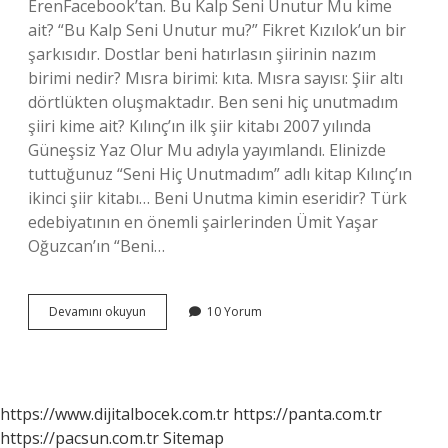
ErenFacebook’tan. Bu Kalp Seni Unutur Mu kime
ait? “Bu Kalp Seni Unutur mu?” Fikret Kızılok’un bir
şarkısıdır. Dostlar beni hatırlasın şiirinin nazım
birimi nedir? Mısra birimi: kıta. Mısra sayısı: Şiir altı
dörtlükten oluşmaktadır. Ben seni hiç unutmadım
şiiri kime ait? Kılınç’ın ilk şiir kitabı 2007 yılında
Güneşsiz Yaz Olur Mu adıyla yayımlandı. Elinizde
tuttuğunuz “Seni Hiç Unutmadım” adlı kitap Kılınç’ın
ikinci şiir kitabı… Beni Unutma kimin eseridir? Türk
edebiyatının en önemli şairlerinden Ümit Yaşar
Oğuzcan’ın “Beni…
Dostlar
Devamını okuyun
10 Yorum
Seni
Unutur
Mu
Kimin
Şiiri
https://www.dijitalbocek.com.tr
https://panta.com.tr
https://pacsun.com.tr
Sitemap