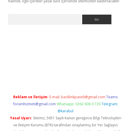
halinde, ilgili içerikler yasal süre içerisinde sitemizden kaldırılacaktır.
Arama
 giriş
betexper giriş
betexper giriş
Reklam ve İletişim:
E-mail:
backlinkpaneli@gmail.com
Teams:
forumhizmeti@gmail.com
Whatsapp: 0262 606 0 726
Telegram:
@karabul
Yasal Uyarı:
Sitemiz, 5651 Sayılı Kanun gereğince Bilgi Teknolojileri
ve İletişim Kurumu (BTK) tarafından onaylanmış bir Yer Sağlayıcı