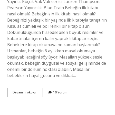
Yayıncı. Küçük Vak Vak serisi. Lauren Thampson.
Pearson Yayıncılık. Blue Train Bebeğin ilk kitabı
nasıl olmalı? Bebeğinizin ilk kitabı nasıl olmalı?
Bebeğinizi yaklaşık bir yaşında ilk kitabıyla tanıştırın.
Kısa, az cümleli ve bol renkli bir kitap olsun.
Dokunulduğunda hissedilebilen büyük resimler ve
kabartmalar içeren kalın yapraklı kitaplar seçin.
Bebeklere kitap okumaya ne zaman başlanmalı?
Uzmanlar, bebeğin 6 aylıkken masal okumaya
başlayabileceğini söylüyor. Masalları yüksek sesle
okumak, bebeğin duygusal ve sosyal gelişiminde de
önemli bir dönüm noktası olabilir. Masallar,
bebeklerin hayal gücünü ve dikkat…
Bebekler
Devamını okuyun
10 Yorum
Icin
Hangi
Kitaplar
Okunmalı