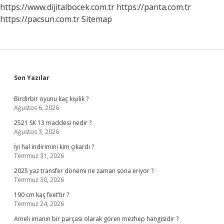
https://www.dijitalbocek.com.tr
https://panta.com.tr
https://pacsun.com.tr
Sitemap
Sidebar
Son Yazılar
Birdirbir oyunu kaç kişilik ?
Ağustos 6, 2026
2521 SK 13 maddesi nedir ?
Ağustos 3, 2026
İyi hal indirimini kim çıkardı ?
Temmuz 31, 2026
2025 yaz transfer dönemi ne zaman sona eriyor ?
Temmuz 30, 2026
190 cm kaç feet’tir ?
Temmuz 24, 2026
Ameli imanın bir parçası olarak gören mezhep hangisidir ?