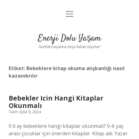
menüyü
Anasayfa
aç
Gizlilik Politikası
Enerji Dolu Yaşam
Yasal Uyarı
Günlük hayatına neşe katan tüyolar!
Hakkımızda
Etiket:
Bebeklere kitap okuma alışkanlığı nasıl
kazandırılır
Bebekler Icin Hangi Kitaplar
Okunmalı
Tarih: Eylül 9, 2024
0 6 ay bebeklere hangi kitaplar okunmalı? 0-6 yaş
arası çocuklar için önerilen kitaplar. Kitap adı. Yazar.