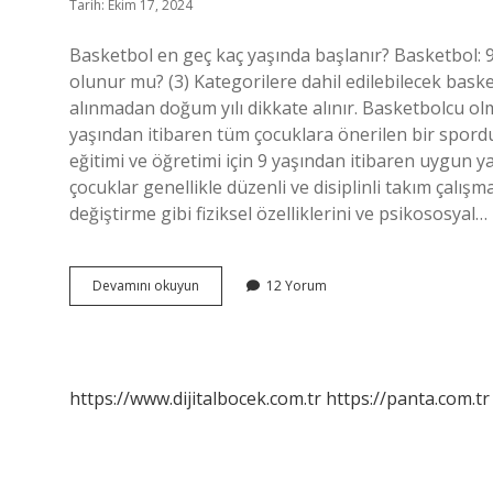
Tarih: Ekim 17, 2024
Basketbol en geç kaç yaşında başlanır? Basketbol: 9
olunur mu? (3) Kategorilere dahil edilebilecek bas
alınmadan doğum yılı dikkate alınır. Basketbolcu olm
yaşından itibaren tüm çocuklara önerilen bir spord
eğitimi ve öğretimi için 9 yaşından itibaren uygun ya
çocuklar genellikle düzenli ve disiplinli takım çalı
değiştirme gibi fiziksel özelliklerini ve psikososyal…
17
Devamını okuyun
12 Yorum
Yaşında
Basketbola
Başlanır
Mı
https://www.dijitalbocek.com.tr
https://panta.com.tr