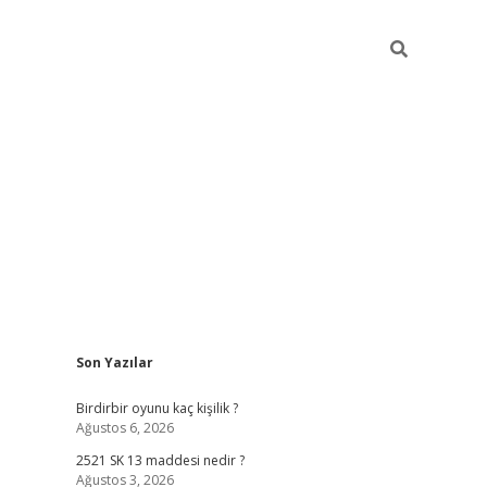
Sidebar
Son Yazılar
ilbet mobil giriş
bet
Birdirbir oyunu kaç kişilik ?
Ağustos 6, 2026
2521 SK 13 maddesi nedir ?
Ağustos 3, 2026