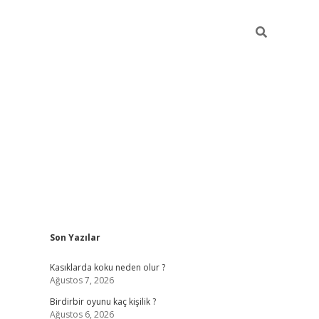
Sidebar
Son Yazılar
ilbet mobil giriş
bet
Kasıklarda koku neden olur ?
Ağustos 7, 2026
Birdirbir oyunu kaç kişilik ?
Ağustos 6, 2026