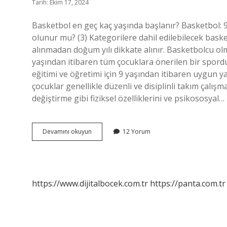
Tarih: Ekim 17, 2024
Basketbol en geç kaç yaşında başlanır? Basketbol: 9
olunur mu? (3) Kategorilere dahil edilebilecek bas
alınmadan doğum yılı dikkate alınır. Basketbolcu olm
yaşından itibaren tüm çocuklara önerilen bir spord
eğitimi ve öğretimi için 9 yaşından itibaren uygun ya
çocuklar genellikle düzenli ve disiplinli takım çalı
değiştirme gibi fiziksel özelliklerini ve psikososyal…
17
Devamını okuyun
12 Yorum
Yaşında
Basketbola
Başlanır
Mı
https://www.dijitalbocek.com.tr
https://panta.com.tr