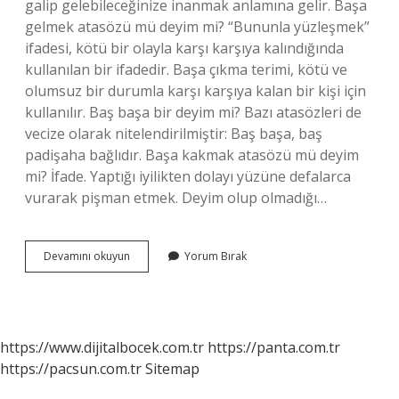
galip gelebileceğinize inanmak anlamına gelir. Başa
gelmek atasözü mü deyim mi? “Bununla yüzleşmek”
ifadesi, kötü bir olayla karşı karşıya kalındığında
kullanılan bir ifadedir. Başa çıkma terimi, kötü ve
olumsuz bir durumla karşı karşıya kalan bir kişi için
kullanılır. Baş başa bir deyim mi? Bazı atasözleri de
vecize olarak nitelendirilmiştir: Baş başa, baş
padişaha bağlıdır. Başa kakmak atasözü mü deyim
mi? İfade. Yaptığı iyilikten dolayı yüzüne defalarca
vurarak pişman etmek. Deyim olup olmadığı…
Başa
Devamını okuyun
Yorum Bırak
Çıkmak
Atasözü
Mü
Deyim
Mi
https://www.dijitalbocek.com.tr
https://panta.com.tr
https://pacsun.com.tr
Sitemap