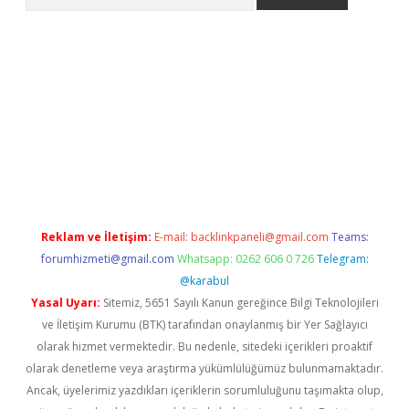
 giriş
betexper giriş
betexper giriş
Reklam ve İletişim:
E-mail:
backlinkpaneli@gmail.com
Teams:
forumhizmeti@gmail.com
Whatsapp: 0262 606 0 726
Telegram:
@karabul
Yasal Uyarı:
Sitemiz, 5651 Sayılı Kanun gereğince Bilgi Teknolojileri
ve İletişim Kurumu (BTK) tarafından onaylanmış bir Yer Sağlayıcı
olarak hizmet vermektedir. Bu nedenle, sitedeki içerikleri proaktif
olarak denetleme veya araştırma yükümlülüğümüz bulunmamaktadır.
Ancak, üyelerimiz yazdıkları içeriklerin sorumluluğunu taşımakta olup,