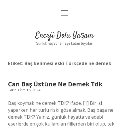
menüyü
Anasayfa
aç
Gizlilik Politikası
Enerji Dolu Yaşam
Yasal Uyarı
Günlük hayatına neşe katan tüyolar!
Hakkımızda
Etiket:
Baş kelimesi eski Türkçede ne demek
Can Baş Üstüne Ne Demek Tdk
Tarih: Ekim 16, 2024
Baş koymak ne demek TDK? İfade. [1] Bir işi
yaparken her türlü riski göze almak. Baş başa ne
demek TDK? Yalnız, günlük hayatta ve edebi
eserlerde en çok kullanılan fiillerden biri olup, tek