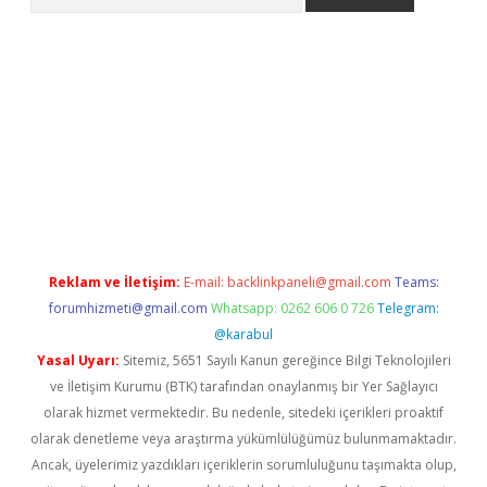
obil giriş
betexper giriş
betexper giriş
Reklam ve İletişim:
E-mail:
backlinkpaneli@gmail.com
Teams:
forumhizmeti@gmail.com
Whatsapp: 0262 606 0 726
Telegram:
@karabul
Yasal Uyarı:
Sitemiz, 5651 Sayılı Kanun gereğince Bilgi Teknolojileri
ve İletişim Kurumu (BTK) tarafından onaylanmış bir Yer Sağlayıcı
olarak hizmet vermektedir. Bu nedenle, sitedeki içerikleri proaktif
olarak denetleme veya araştırma yükümlülüğümüz bulunmamaktadır.
Ancak, üyelerimiz yazdıkları içeriklerin sorumluluğunu taşımakta olup,