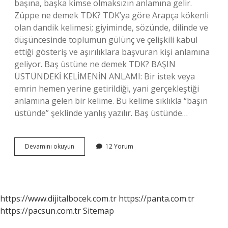
başına, başka kimse olmaksızın anlamına gelir.
Züppe ne demek TDK? TDK’ya göre Arapça kökenli
olan dandik kelimesi; giyiminde, sözünde, dilinde ve
düşüncesinde toplumun gülünç ve çelişkili kabul
ettiği gösteriş ve aşırılıklara başvuran kişi anlamına
geliyor. Baş üstüne ne demek TDK? BAŞIN
ÜSTÜNDEKİ KELİMENİN ANLAMI: Bir istek veya
emrin hemen yerine getirildiği, yani gerçekleştiği
anlamına gelen bir kelime. Bu kelime sıklıkla “başın
üstünde” şeklinde yanlış yazılır. Baş üstünde…
Can
Devamını okuyun
12 Yorum
Baş
Üstüne
Ne
Demek
Tdk
https://www.dijitalbocek.com.tr
https://panta.com.tr
https://pacsun.com.tr
Sitemap