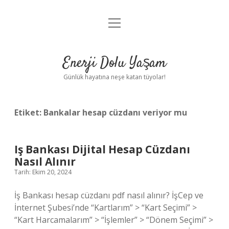
menüyü
Anasayfa
aç
Gizlilik Politikası
Enerji Dolu Yaşam
Yasal Uyarı
Günlük hayatına neşe katan tüyolar!
Hakkımızda
Etiket:
Bankalar hesap cüzdanı veriyor mu
Iş Bankası Dijital Hesap Cüzdanı
Nasıl Alınır
Tarih: Ekim 20, 2024
İş Bankası hesap cüzdanı pdf nasıl alınır? İşCep ve
İnternet Şubesi’nde “Kartlarım” > “Kart Seçimi” >
“Kart Harcamalarım” > “İşlemler” > “Dönem Seçimi” >