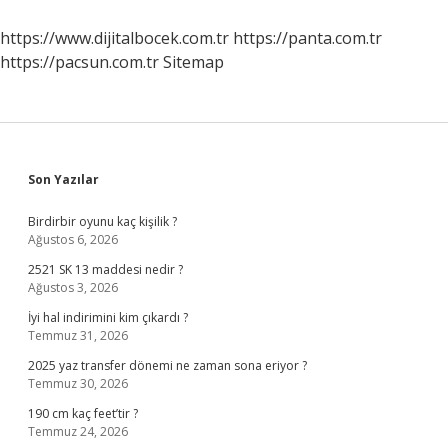
Cüzdanı
Nasıl
https://www.dijitalbocek.com.tr
https://panta.com.tr
Alınır
https://pacsun.com.tr
Sitemap
Sidebar
Son Yazılar
Birdirbir oyunu kaç kişilik ?
Ağustos 6, 2026
2521 SK 13 maddesi nedir ?
Ağustos 3, 2026
İyi hal indirimini kim çıkardı ?
Temmuz 31, 2026
2025 yaz transfer dönemi ne zaman sona eriyor ?
Temmuz 30, 2026
190 cm kaç feet’tir ?
Temmuz 24, 2026