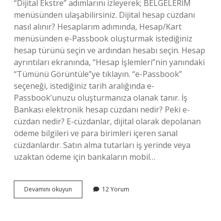
“Dijital Ekstre” adımlarını izleyerek; BELGELERİM
menüsünden ulaşabilirsiniz. Dijital hesap cüzdanı
nasıl alınır? Hesaplarım adımında, Hesap/Kart
menüsünden e-Passbook oluşturmak istediğiniz
hesap türünü seçin ve ardından hesabı seçin. Hesap
ayrıntıları ekranında, “Hesap İşlemleri”nin yanındaki
“Tümünü Görüntüle”ye tıklayın. “e-Passbook”
seçeneği, istediğiniz tarih aralığında e-
Passbook’unuzu oluşturmanıza olanak tanır. İş
Bankası elektronik hesap cüzdanı nedir? Peki e-
cüzdan nedir? E-cüzdanlar, dijital olarak depolanan
ödeme bilgileri ve para birimleri içeren sanal
cüzdanlardır. Satın alma tutarları iş yerinde veya
uzaktan ödeme için bankaların mobil…
Iş
Devamını okuyun
12 Yorum
Bankası
Dijital
Hesap