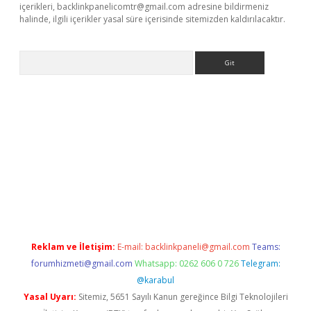
içerikleri,
backlinkpanelicomtr@gmail.com
adresine bildirmeniz
halinde, ilgili içerikler yasal süre içerisinde sitemizden kaldırılacaktır.
Arama
 giriş
betexper giriş
betexper giriş
Reklam ve İletişim:
E-mail:
backlinkpaneli@gmail.com
Teams:
forumhizmeti@gmail.com
Whatsapp: 0262 606 0 726
Telegram:
@karabul
Yasal Uyarı:
Sitemiz, 5651 Sayılı Kanun gereğince Bilgi Teknolojileri