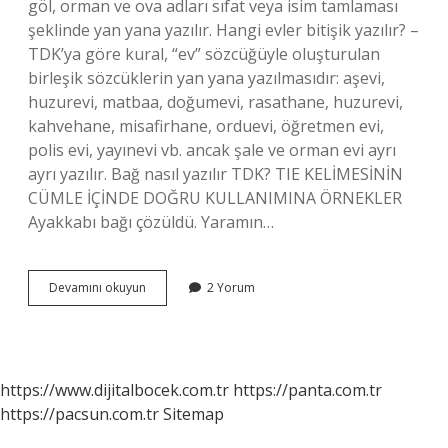
göl, orman ve ova adları sıfat veya isim tamlaması
şeklinde yan yana yazılır. Hangi evler bitişik yazılır? –
TDK’ya göre kural, “ev” sözcüğüyle oluşturulan
birleşik sözcüklerin yan yana yazılmasıdır: aşevi,
huzurevi, matbaa, doğumevi, rasathane, huzurevi,
kahvehane, misafirhane, orduevi, öğretmen evi,
polis evi, yayınevi vb. ancak şale ve orman evi ayrı
ayrı yazılır. Bağ nasıl yazılır TDK? TIE KELİMESİNİN
CÜMLE İÇİNDE DOĞRU KULLANIMINA ÖRNEKLER
Ayakkabı bağı çözüldü. Yaramın…
Bağ
Devamını okuyun
2 Yorum
Evi
Bitişik
Mi
https://www.dijitalbocek.com.tr
https://panta.com.tr
https://pacsun.com.tr
Sitemap