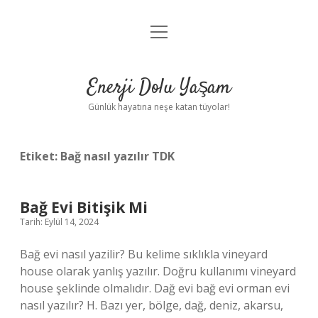
menüyü
Anasayfa
aç
Gizlilik Politikası
Enerji Dolu Yaşam
Yasal Uyarı
Günlük hayatına neşe katan tüyolar!
Hakkımızda
Etiket:
Bağ nasıl yazılır TDK
Bağ Evi Bitişik Mi
Tarih: Eylül 14, 2024
Bağ evi nasıl yazilir? Bu kelime sıklıkla vineyard
house olarak yanlış yazılır. Doğru kullanımı vineyard
house şeklinde olmalıdır. Dağ evi bağ evi orman evi
nasıl yazılır? H. Bazı yer, bölge, dağ, deniz, akarsu,