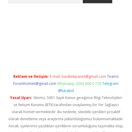
 giriş
betexper giriş
betexper giriş
Reklam ve İletişim:
E-mail:
backlinkpaneli@gmail.com
Teams:
forumhizmeti@gmail.com
Whatsapp: 0262 606 0 726
Telegram:
@karabul
Yasal Uyarı:
Sitemiz, 5651 Sayılı Kanun gereğince Bilgi Teknolojileri
ve İletişim Kurumu (BTK) tarafından onaylanmış bir Yer Sağlayıcı
olarak hizmet vermektedir. Bu nedenle, sitedeki içerikleri proaktif
olarak denetleme veya araştırma yükümlülüğümüz bulunmamaktadır.
Ancak, üyelerimiz yazdıkları içeriklerin sorumluluğunu taşımakta olup,