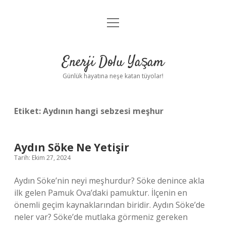
menüyü
Anasayfa
aç
Gizlilik Politikası
Enerji Dolu Yaşam
Yasal Uyarı
Günlük hayatına neşe katan tüyolar!
Hakkımızda
Etiket:
Aydının hangi sebzesi meşhur
Aydın Söke Ne Yetişir
Tarih: Ekim 27, 2024
Aydın Söke’nin neyi meşhurdur? Söke denince akla
ilk gelen Pamuk Ova’daki pamuktur. İlçenin en
önemli geçim kaynaklarından biridir. Aydın Söke’de
neler var? Söke’de mutlaka görmeniz gereken