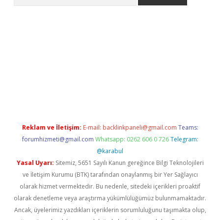
 giriş
betexper giriş
betexper giriş
Reklam ve İletişim:
E-mail:
backlinkpaneli@gmail.com
Teams:
forumhizmeti@gmail.com
Whatsapp: 0262 606 0 726
Telegram:
@karabul
Yasal Uyarı:
Sitemiz, 5651 Sayılı Kanun gereğince Bilgi Teknolojileri
ve İletişim Kurumu (BTK) tarafından onaylanmış bir Yer Sağlayıcı
olarak hizmet vermektedir. Bu nedenle, sitedeki içerikleri proaktif
olarak denetleme veya araştırma yükümlülüğümüz bulunmamaktadır.
Ancak, üyelerimiz yazdıkları içeriklerin sorumluluğunu taşımakta olup,