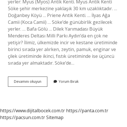
yerler: Myus (Myos) Antik Kenti. Myus Antik Kenti
Söke şehir merkezine yaklaşık 30 km uzaklıktadır. …
Doğanbey Köyü … Priene Antik Kenti. … İlyas Ağa
Camii (Koca Camii) … Söke’de günübirlik gezilecek
yerler. … Bafa Gölü … Dilek Yarımadası Büyük
Menderes Deltası Milli Parkı Aydın’da en çok ne
yetişir? İlimiz, ülkemizde incir ve kestane üretiminde
birinci sırada yer alırken, zeytin, pamuk, enginar ve
çilek üretiminde ikinci, fıstık üretiminde ise üçüncü
sırada yer almaktadır. Söke’de…
Aydın
Devamını okuyun
Yorum Bırak
Söke
Ne
Yetişir
https://www.dijitalbocek.com.tr
https://panta.com.tr
https://pacsun.com.tr
Sitemap