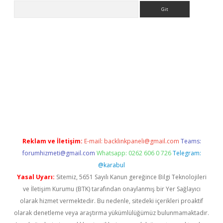
Arama
 giriş
betexper giriş
betexper giriş
Reklam ve İletişim:
E-mail:
backlinkpaneli@gmail.com
Teams:
forumhizmeti@gmail.com
Whatsapp: 0262 606 0 726
Telegram:
@karabul
Yasal Uyarı:
Sitemiz, 5651 Sayılı Kanun gereğince Bilgi Teknolojileri
ve İletişim Kurumu (BTK) tarafından onaylanmış bir Yer Sağlayıcı
olarak hizmet vermektedir. Bu nedenle, sitedeki içerikleri proaktif
olarak denetleme veya araştırma yükümlülüğümüz bulunmamaktadır.