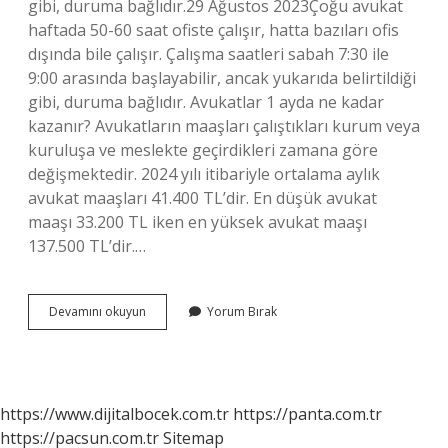
gibi, duruma bağlıdır.29 Ağustos 2023Çoğu avukat
haftada 50-60 saat ofiste çalışır, hatta bazıları ofis
dışında bile çalışır. Çalışma saatleri sabah 7:30 ile
9:00 arasında başlayabilir, ancak yukarıda belirtildiği
gibi, duruma bağlıdır. Avukatlar 1 ayda ne kadar
kazanır? Avukatların maaşları çalıştıkları kurum veya
kuruluşa ve meslekte geçirdikleri zamana göre
değişmektedir. 2024 yılı itibariyle ortalama aylık
avukat maaşları 41.400 TL’dir. En düşük avukat
maaşı 33.200 TL iken en yüksek avukat maaşı
137.500 TL’dir.…
Avukatlar
Devamını okuyun
Yorum Bırak
Kaç
Saat
Çalışıyor
https://www.dijitalbocek.com.tr
https://panta.com.tr
https://pacsun.com.tr
Sitemap