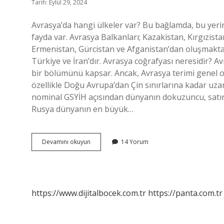
Tarih: Eylül 29, 2024
Avrasya’da hangi ülkeler var? Bu bağlamda, bu yerin
fayda var. Avrasya Balkanları; Kazakistan, Kırgızis
Ermenistan, Gürcistan ve Afganistan’dan oluşmaktadı
Türkiye ve İran’dır. Avrasya coğrafyası neresidir? 
bir bölümünü kapsar. Ancak, Avrasya terimi genel ol
özellikle Doğu Avrupa’dan Çin sınırlarına kadar uzan
nominal GSYİH açısından dünyanın dokuzuncu, satın 
Rusya dünyanın en büyük…
Rusya
Devamını okuyun
14 Yorum
Avrasya
Ülkesi
Mi
https://www.dijitalbocek.com.tr
https://panta.com.tr