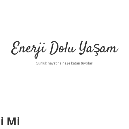
Enerji Dolu Yaşam
Günlük hayatına neşe katan tüyolar!
i Mi