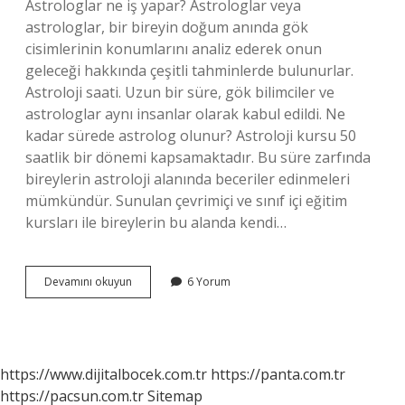
Astrologlar ne iş yapar? Astrologlar veya
astrologlar, bir bireyin doğum anında gök
cisimlerinin konumlarını analiz ederek onun
geleceği hakkında çeşitli tahminlerde bulunurlar.
Astroloji saati. Uzun bir süre, gök bilimciler ve
astrologlar aynı insanlar olarak kabul edildi. Ne
kadar sürede astrolog olunur? Astroloji kursu 50
saatlik bir dönemi kapsamaktadır. Bu süre zarfında
bireylerin astroloji alanında beceriler edinmeleri
mümkündür. Sunulan çevrimiçi ve sınıf içi eğitim
kursları ile bireylerin bu alanda kendi…
Astrolog
Devamını okuyun
6 Yorum
Nasıl
Bir
Meslek
https://www.dijitalbocek.com.tr
https://panta.com.tr
https://pacsun.com.tr
Sitemap