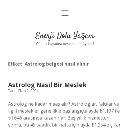
menüyü
Anasayfa
aç
Gizlilik Politikası
Enerji Dolu Yaşam
Yasal Uyarı
Günlük hayatına neşe katan tüyolar!
Hakkımızda
Etiket:
Astrolog belgesi nasıl alınır
Astrolog Nasıl Bir Meslek
Tarih: Ekim 2, 2024
Astrolog ne kadar maaş alır? Astrologlar, falcılar ve
ilgili meslekler genellikle başlangıçta ayda ₺1.197 ile
₺1.646 arasında kazanırlar. Beş yıllık hizmetten
sonra, bu 45 saatlik bir hafta için ayda ₺1.254’e çıkar.