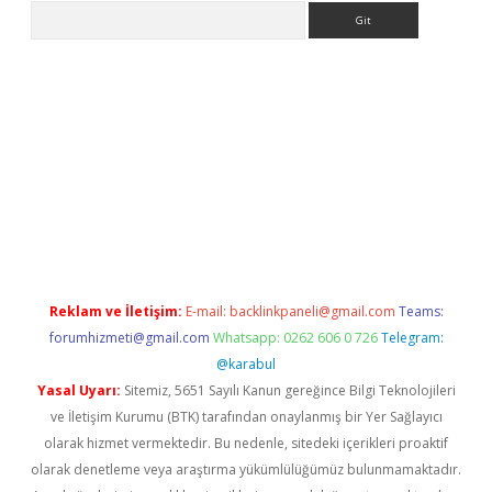
Arama
 giriş
betexper giriş
betexper giriş
Reklam ve İletişim:
E-mail:
backlinkpaneli@gmail.com
Teams:
forumhizmeti@gmail.com
Whatsapp: 0262 606 0 726
Telegram:
@karabul
Yasal Uyarı:
Sitemiz, 5651 Sayılı Kanun gereğince Bilgi Teknolojileri
ve İletişim Kurumu (BTK) tarafından onaylanmış bir Yer Sağlayıcı
olarak hizmet vermektedir. Bu nedenle, sitedeki içerikleri proaktif
olarak denetleme veya araştırma yükümlülüğümüz bulunmamaktadır.