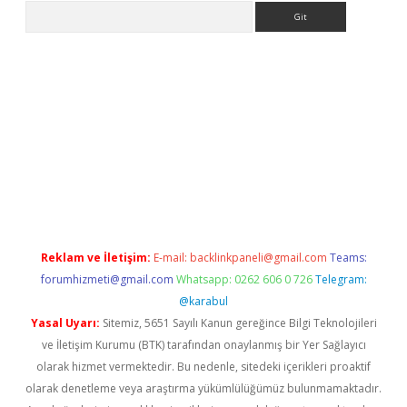
Arama
 giriş
betexper giriş
betexper giriş
Reklam ve İletişim:
E-mail:
backlinkpaneli@gmail.com
Teams:
forumhizmeti@gmail.com
Whatsapp: 0262 606 0 726
Telegram:
@karabul
Yasal Uyarı:
Sitemiz, 5651 Sayılı Kanun gereğince Bilgi Teknolojileri
ve İletişim Kurumu (BTK) tarafından onaylanmış bir Yer Sağlayıcı
olarak hizmet vermektedir. Bu nedenle, sitedeki içerikleri proaktif
olarak denetleme veya araştırma yükümlülüğümüz bulunmamaktadır.