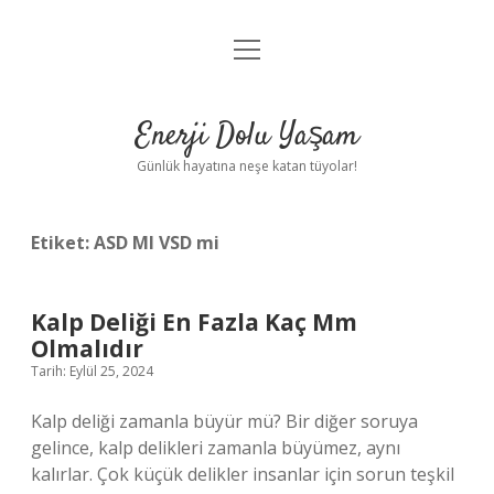
menüyü
Anasayfa
aç
Gizlilik Politikası
Enerji Dolu Yaşam
Yasal Uyarı
Günlük hayatına neşe katan tüyolar!
Hakkımızda
Etiket:
ASD MI VSD mi
Kalp Deliği En Fazla Kaç Mm
Olmalıdır
Tarih: Eylül 25, 2024
Kalp deliği zamanla büyür mü? Bir diğer soruya
gelince, kalp delikleri zamanla büyümez, aynı
kalırlar. Çok küçük delikler insanlar için sorun teşkil