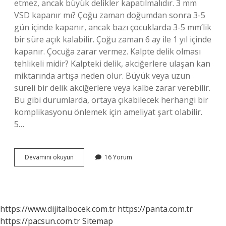
etmez, ancak büyük delikler kapatılmalıdır. 3 mm
VSD kapanır mı? Çoğu zaman doğumdan sonra 3-5
gün içinde kapanır, ancak bazı çocuklarda 3-5 mm’lik
bir süre açık kalabilir. Çoğu zaman 6 ay ile 1 yıl içinde
kapanır. Çocuğa zarar vermez. Kalpte delik olması
tehlikeli midir? Kalpteki delik, akciğerlere ulaşan kan
miktarında artışa neden olur. Büyük veya uzun
süreli bir delik akciğerlere veya kalbe zarar verebilir.
Bu gibi durumlarda, ortaya çıkabilecek herhangi bir
komplikasyonu önlemek için ameliyat şart olabilir.
5…
Kalp
Devamını okuyun
16 Yorum
Deliği
En
Fazla
Kaç
Mm
https://www.dijitalbocek.com.tr
https://panta.com.tr
Olmalıdır
https://pacsun.com.tr
Sitemap