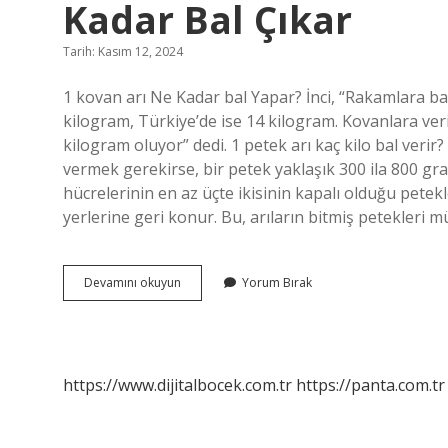
Kadar Bal Çıkar
Tarih: Kasım 12, 2024
1 kovan arı Ne Kadar bal Yapar? İnci, “Rakamlara b
kilogram, Türkiye’de ise 14 kilogram. Kovanlara veri
kilogram oluyor” dedi. 1 petek arı kaç kilo bal verir
vermek gerekirse, bir petek yaklaşık 300 ila 800 gra
hücrelerinin en az üçte ikisinin kapalı olduğu petek
yerlerine geri konur. Bu, arıların bitmiş petekleri
Bir
Devamını okuyun
Yorum Bırak
Arı
Kovanında
Ne
Kadar
Petek
https://www.dijitalbocek.com.tr
https://panta.com.tr
Olur
Ve
Ne
Kadar