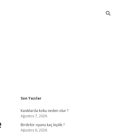
Sidebar
Son Yazılar
ilbet mobil giriş
bet
Kasıklarda koku neden olur ?
Ağustos 7, 2026
e
Birdirbir oyunu kaç kişilik ?
Ağustos 6, 2026