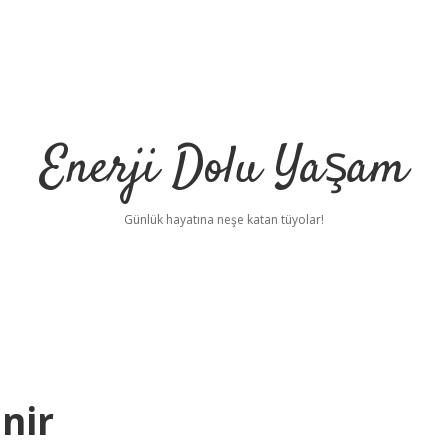
Enerji Dolu Yaşam
Günlük hayatına neşe katan tüyolar!
nir