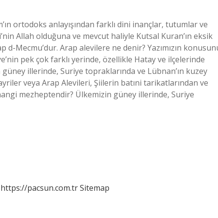
’ın ortodoks anlayışından farklı dini inançlar, tutumlar ve
li’nin Allah olduğuna ve mevcut haliyle Kutsal Kuran’ın eksik
itap d-Mecmu’dur. Arap alevilere ne denir? Yazımızın konusun
e’nin pek çok farklı yerinde, özellikle Hatay ve ilçelerinde
n güney illerinde, Suriye topraklarında ve Lübnan’ın kuzey
iler veya Arap Alevileri, Şiilerin batıni tarikatlarından ve
 hangi mezheptendir? Ülkemizin güney illerinde, Suriye
https://pacsun.com.tr
Sitemap