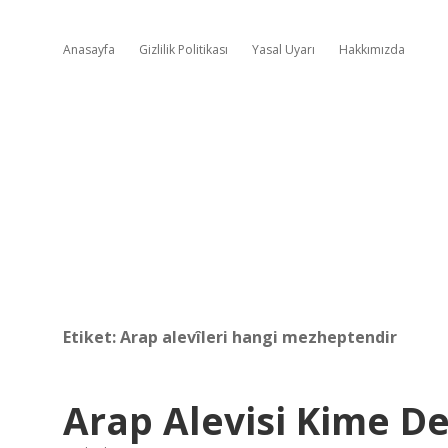
Anasayfa
Gizlilik Politikası
Yasal Uyarı
Hakkımızda
Etiket:
Arap alevîleri hangi mezheptendir
Arap Alevisi Kime De