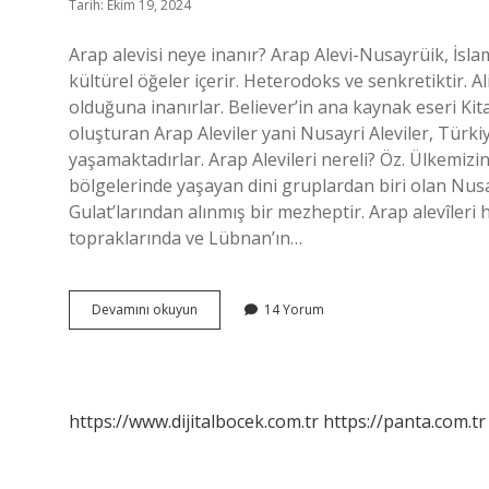
Tarih: Ekim 19, 2024
Arap alevisi neye inanır? Arap Alevi-Nusayrüik, İslam
kültürel öğeler içerir. Heterodoks ve senkretiktir. A
olduğuna inanırlar. Believer’in ana kaynak eseri K
oluşturan Arap Aleviler yani Nusayri Aleviler, Türkiy
yaşamaktadırlar. Arap Alevileri nereli? Öz. Ülkemizi
bölgelerinde yaşayan dini gruplardan biri olan Nusayr
Gulat’larından alınmış bir mezheptir. Arap alevîleri
topraklarında ve Lübnan’ın…
Arap
Devamını okuyun
14 Yorum
Alevisi
Kime
Denir
https://www.dijitalbocek.com.tr
https://panta.com.tr