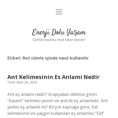
menüyü
Anasayfa
aç
Gizlilik Politikası
Enerji Dolu Yaşam
Yasal Uyarı
Günlük hayatına neşe katan tüyolar!
Hakkımızda
Etiket:
Ant cümle içinde nasıl kullanılır
Ant Kelimesinin Es Anlami Nedir
Tarih: Ekim 28, 2024
Ant eş anlamı nedir? Arapçadan dilimize giren
“kasem” kelimesi yemin ve and ile eş anlamlıdır. Ant
yemin eş anlamlı mı? Birçok kaynağa göre, Eid
kelimesinin en yaygın kullanılan eş anlamlısı “Eid”