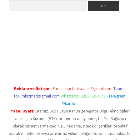
Arama
 giriş
betexper giriş
betexper giriş
Reklam ve İletişim:
E-mail:
backlinkpaneli@gmail.com
Teams:
forumhizmeti@gmail.com
Whatsapp: 0262 606 0 726
Telegram:
@karabul
Yasal Uyarı:
Sitemiz, 5651 Sayılı Kanun gereğince Bilgi Teknolojileri
ve İletişim Kurumu (BTK) tarafından onaylanmış bir Yer Sağlayıcı
olarak hizmet vermektedir. Bu nedenle, sitedeki içerikleri proaktif
olarak denetleme veya araştırma yükümlülüğümüz bulunmamaktadır.