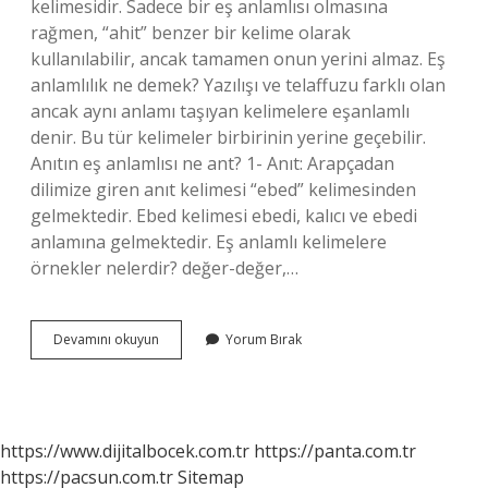
kelimesidir. Sadece bir eş anlamlısı olmasına
rağmen, “ahit” benzer bir kelime olarak
kullanılabilir, ancak tamamen onun yerini almaz. Eş
anlamlılık ne demek? Yazılışı ve telaffuzu farklı olan
ancak aynı anlamı taşıyan kelimelere eşanlamlı
denir. Bu tür kelimeler birbirinin yerine geçebilir.
Anıtın eş anlamlısı ne ant? 1- Anıt: Arapçadan
dilimize giren anıt kelimesi “ebed” kelimesinden
gelmektedir. Ebed kelimesi ebedi, kalıcı ve ebedi
anlamına gelmektedir. Eş anlamlı kelimelere
örnekler nelerdir? değer-değer,…
Ant
Devamını okuyun
Yorum Bırak
Kelimesinin
Es
Anlami
Nedir
https://www.dijitalbocek.com.tr
https://panta.com.tr
https://pacsun.com.tr
Sitemap