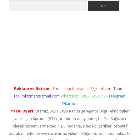
Arama
 giriş
betexper giriş
betexper giriş
Reklam ve İletişim:
E-mail:
backlinkpaneli@gmail.com
Teams:
forumhizmeti@gmail.com
Whatsapp: 0262 606 0 726
Telegram:
@karabul
Yasal Uyarı:
Sitemiz, 5651 Sayılı Kanun gereğince Bilgi Teknolojileri
ve İletişim Kurumu (BTK) tarafından onaylanmış bir Yer Sağlayıcı
olarak hizmet vermektedir. Bu nedenle, sitedeki içerikleri proaktif
olarak denetleme veya araştırma yükümlülüğümüz bulunmamaktadır.