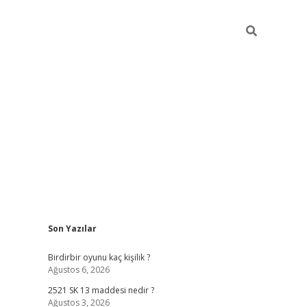
Sidebar
Son Yazılar
ilbet mobil giriş
bet
Birdirbir oyunu kaç kişilik ?
Ağustos 6, 2026
2521 SK 13 maddesi nedir ?
Ağustos 3, 2026