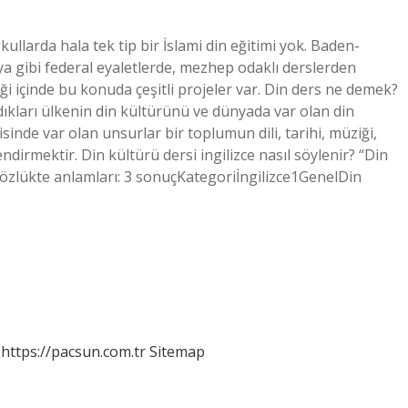
ullarda hala tek tip bir İslami din eğitimi yok. Baden-
 gibi federal eyaletlerde, mezhep odaklı derslerden
iği içinde bu konuda çeşitli projeler var. Din ders ne demek?
adıkları ülkenin din kültürünü ve dünyada var olan din
isinde var olan unsurlar bir toplumun dili, tarihi, müziği,
ndirmektir. Din kültürü dersi ingilizce nasıl söylenir? “Din
 Sözlükte anlamları: 3 sonuçKategoriİngilizce1GenelDin
https://pacsun.com.tr
Sitemap