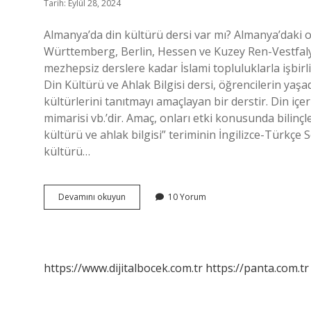
Tarih: Eylül 28, 2024
Almanya’da din kültürü dersi var mı? Almanya’daki ok
Württemberg, Berlin, Hessen ve Kuzey Ren-Vestfalya
mezhepsiz derslere kadar İslami topluluklarla işbirl
Din Kültürü ve Ahlak Bilgisi dersi, öğrencilerin yaş
kültürlerini tanıtmayı amaçlayan bir derstir. Din içer
mimarisi vb.’dir. Amaç, onları etki konusunda bilinçle
kültürü ve ahlak bilgisi” teriminin İngilizce-Türkçe
kültürü…
Almanca
Devamını okuyun
10 Yorum
Din
Kültürü
Dersi
Ne
Demek
https://www.dijitalbocek.com.tr
https://panta.com.tr