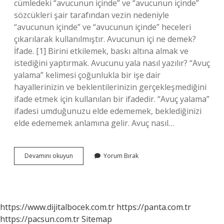
cümledeki “avucunun içinde” ve “avucunun içinde”
sözcükleri şair tarafından vezin nedeniyle
“avucunun içinde” ve “avucunun içinde” heceleri
çıkarılarak kullanılmıştır. Avucunun içi ne demek?
İfade. [1] Birini etkilemek, baskı altına almak ve
istediğini yaptırmak. Avucunu yala nasıl yazılır? “Avuç
yalama” kelimesi çoğunlukla bir işe dair
hayallerinizin ve beklentilerinizin gerçekleşmediğini
ifade etmek için kullanılan bir ifadedir. “Avuç yalama”
ifadesi umduğunuzu elde edememek, beklediğinizi
elde edememek anlamına gelir. Avuç nasıl…
Avucunun
Devamını okuyun
Yorum Bırak
Içinde
Nasıl
Yazılır
https://www.dijitalbocek.com.tr
https://panta.com.tr
https://pacsun.com.tr
Sitemap