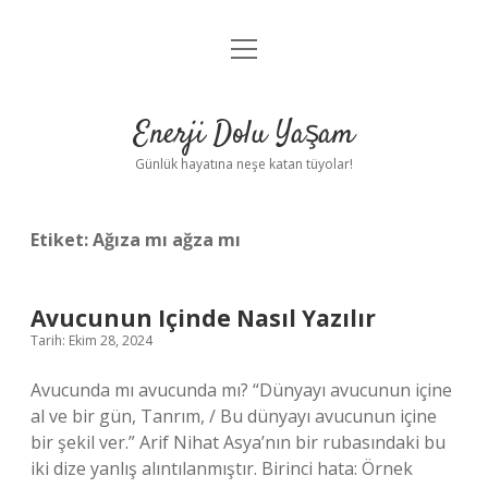
menüyü
Anasayfa
aç
Gizlilik Politikası
Enerji Dolu Yaşam
Yasal Uyarı
Günlük hayatına neşe katan tüyolar!
Hakkımızda
Etiket:
Ağıza mı ağza mı
Avucunun Içinde Nasıl Yazılır
Tarih: Ekim 28, 2024
Avucunda mı avucunda mı? “Dünyayı avucunun içine
al ve bir gün, Tanrım, / Bu dünyayı avucunun içine
bir şekil ver.” Arif Nihat Asya’nın bir rubasındaki bu
iki dize yanlış alıntılanmıştır. Birinci hata: Örnek