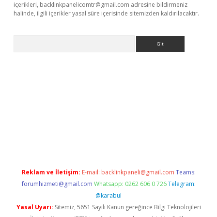
içerikleri,
backlinkpanelicomtr@gmail.com
adresine bildirmeniz
halinde, ilgili içerikler yasal süre içerisinde sitemizden kaldırılacaktır.
Arama
 giriş
betexper giriş
betexper giriş
Reklam ve İletişim:
E-mail:
backlinkpaneli@gmail.com
Teams:
forumhizmeti@gmail.com
Whatsapp: 0262 606 0 726
Telegram:
@karabul
Yasal Uyarı:
Sitemiz, 5651 Sayılı Kanun gereğince Bilgi Teknolojileri