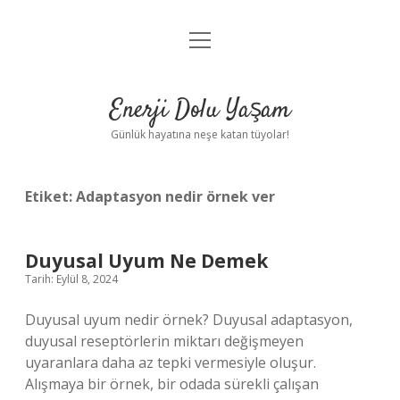
menüyü
Anasayfa
aç
Gizlilik Politikası
Enerji Dolu Yaşam
Yasal Uyarı
Günlük hayatına neşe katan tüyolar!
Hakkımızda
Etiket:
Adaptasyon nedir örnek ver
Duyusal Uyum Ne Demek
Tarih: Eylül 8, 2024
Duyusal uyum nedir örnek? Duyusal adaptasyon,
duyusal reseptörlerin miktarı değişmeyen
uyaranlara daha az tepki vermesiyle oluşur.
Alışmaya bir örnek, bir odada sürekli çalışan