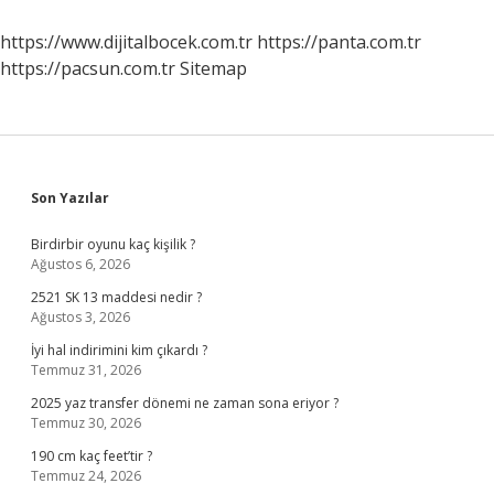
https://www.dijitalbocek.com.tr
https://panta.com.tr
https://pacsun.com.tr
Sitemap
Sidebar
Son Yazılar
Birdirbir oyunu kaç kişilik ?
Ağustos 6, 2026
2521 SK 13 maddesi nedir ?
Ağustos 3, 2026
İyi hal indirimini kim çıkardı ?
Temmuz 31, 2026
2025 yaz transfer dönemi ne zaman sona eriyor ?
Temmuz 30, 2026
190 cm kaç feet’tir ?
Temmuz 24, 2026