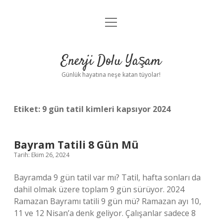
menüyü
Anasayfa
aç
Gizlilik Politikası
Enerji Dolu Yaşam
Yasal Uyarı
Günlük hayatına neşe katan tüyolar!
Hakkımızda
Etiket:
9 gün tatil kimleri kapsıyor 2024
Bayram Tatili 8 Gün Mü
Tarih: Ekim 26, 2024
Bayramda 9 gün tatil var mı? Tatil, hafta sonları da
dahil olmak üzere toplam 9 gün sürüyor. 2024
Ramazan Bayramı tatili 9 gün mü? Ramazan ayı 10,
11 ve 12 Nisan’a denk geliyor. Çalışanlar sadece 8