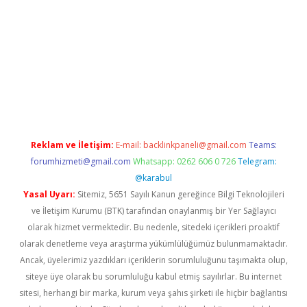
l giriş
betexper giriş
betexper giriş
Reklam ve İletişim:
E-mail:
backlinkpaneli@gmail.com
Teams:
forumhizmeti@gmail.com
Whatsapp: 0262 606 0 726
Telegram:
@karabul
Yasal Uyarı:
Sitemiz, 5651 Sayılı Kanun gereğince Bilgi Teknolojileri
ve İletişim Kurumu (BTK) tarafından onaylanmış bir Yer Sağlayıcı
olarak hizmet vermektedir. Bu nedenle, sitedeki içerikleri proaktif
olarak denetleme veya araştırma yükümlülüğümüz bulunmamaktadır.
Ancak, üyelerimiz yazdıkları içeriklerin sorumluluğunu taşımakta olup,
siteye üye olarak bu sorumluluğu kabul etmiş sayılırlar. Bu internet
sitesi, herhangi bir marka, kurum veya şahıs şirketi ile hiçbir bağlantısı