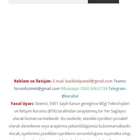
 giriş
betexper giriş
betexper giriş
Reklam ve İletişim:
E-mail:
backlinkpaneli@gmail.com
Teams:
forumhizmeti@gmail.com
Whatsapp: 0262 606 0 726
Telegram:
@karabul
Yasal Uyarı:
Sitemiz, 5651 Sayılı Kanun gereğince Bilgi Teknolojileri
ve İletişim Kurumu (BTK) tarafından onaylanmış bir Yer Sağlayıcı
olarak hizmet vermektedir. Bu nedenle, sitedeki içerikleri proaktif
olarak denetleme veya araştırma yükümlülüğümüz bulunmamaktadır.
Ancak, üyelerimiz yazdıkları içeriklerin sorumluluğunu taşımakta olup,