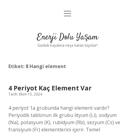
menüyü
Anasayfa
aç
Gizlilik Politikası
Enerji Dolu Yaşam
Yasal Uyarı
Günlük hayatına neşe katan tüyolar!
Hakkımızda
Etiket:
8 Hangi element
4 Periyot Kaç Element Var
Tarih: Ekim 15, 2024
4 periyot 1a grubunda hangi element vardır?
Periyodik tablonun ilk grubu lityum (Li), sodyum
(Na), potasyum (K), rubidyum (Rb), sezyum (Cs) ve
fransiyum (Fr) elementlerini içerir. Temel