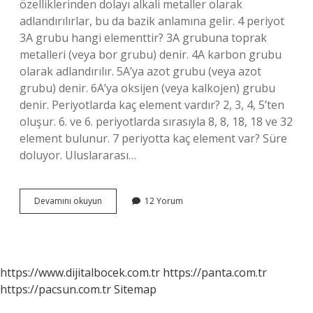
özelliklerinden dolayı alkali metaller olarak
adlandırılırlar, bu da bazik anlamına gelir. 4 periyot
3A grubu hangi elementtir? 3A grubuna toprak
metalleri (veya bor grubu) denir. 4A karbon grubu
olarak adlandırılır. 5A’ya azot grubu (veya azot
grubu) denir. 6A’ya oksijen (veya kalkojen) grubu
denir. Periyotlarda kaç element vardır? 2, 3, 4, 5’ten
oluşur. 6. ve 6. periyotlarda sırasıyla 8, 8, 18, 18 ve 32
element bulunur. 7 periyotta kaç element var? Süre
doluyor. Uluslararası…
4
Devamını okuyun
12 Yorum
Periyot
Kaç
Element
Var
https://www.dijitalbocek.com.tr
https://panta.com.tr
https://pacsun.com.tr
Sitemap