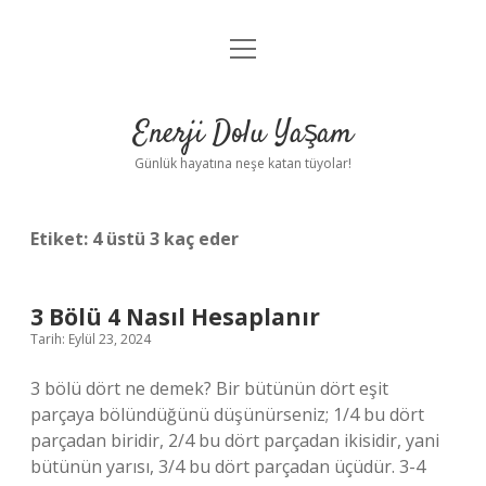
menüyü
Anasayfa
aç
Gizlilik Politikası
Enerji Dolu Yaşam
Yasal Uyarı
Günlük hayatına neşe katan tüyolar!
Hakkımızda
Etiket:
4 üstü 3 kaç eder
3 Bölü 4 Nasıl Hesaplanır
Tarih: Eylül 23, 2024
3 bölü dört ne demek? Bir bütünün dört eşit
parçaya bölündüğünü düşünürseniz; 1/4 bu dört
parçadan biridir, 2/4 bu dört parçadan ikisidir, yani
bütünün yarısı, 3/4 bu dört parçadan üçüdür. 3-4