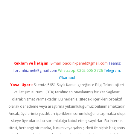
 giriş
betexper giriş
betexper giriş
Reklam ve İletişim:
E-mail:
backlinkpaneli@gmail.com
Teams:
forumhizmeti@gmail.com
Whatsapp: 0262 606 0 726
Telegram:
@karabul
Yasal Uyarı:
Sitemiz, 5651 Sayılı Kanun gereğince Bilgi Teknolojileri
ve İletişim Kurumu (BTK) tarafından onaylanmış bir Yer Sağlayıcı
olarak hizmet vermektedir. Bu nedenle, sitedeki içerikleri proaktif
olarak denetleme veya araştırma yükümlülüğümüz bulunmamaktadır.
Ancak, üyelerimiz yazdıkları içeriklerin sorumluluğunu taşımakta olup,
siteye üye olarak bu sorumluluğu kabul etmiş sayılırlar. Bu internet
sitesi, herhangi bir marka, kurum veya şahıs şirketi ile hiçbir bağlantısı