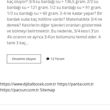
kaç oluyor? 3/4 su bardağı su = 136,5 gram. 2/3 su
bardağı su = 121 gram. 1/2 su bardağı su = 91 gram.
1/3 su bardağı su = 60 gram. 3-4 ne kadar yapar? Bir
bardak suda kaç mililitre vardır? Matematikte 3/4 ne
demek? Kesirlerin diğer işlevleri oranları göstermek
ve bölmeyi belirtmektir. Bu nedenle, 3/4 kesri 3’ün
4’e oranını ve ayrıca 3:4’ün bölümünü temsil eder. 4
tane 3 kaç…
3
Devamını okuyun
12 Yorum
Bölü
4
Nasıl
Hesaplanır
https://www.dijitalbocek.com.tr
https://panta.com.tr
https://pacsun.com.tr
Sitemap