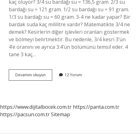
kaç oluyor? 3/4 su bardağı su = 136,5 gram. 2/3 su
bardağı su = 121 gram. 1/2 su bardağı su = 91 gram.
1/3 su bardağı su = 60 gram. 3-4 ne kadar yapar? Bir
bardak suda kaç mililitre vardır? Matematikte 3/4 ne
demek? Kesirlerin diğer işlevleri oranları göstermek
ve bölmeyi belirtmektir. Bu nedenle, 3/4 kesri 3’ün
4’e oranını ve ayrıca 3:4’ün bölümünü temsil eder. 4
tane 3 kaç…
3
Devamını okuyun
12 Yorum
Bölü
4
Nasıl
Hesaplanır
https://www.dijitalbocek.com.tr
https://panta.com.tr
https://pacsun.com.tr
Sitemap