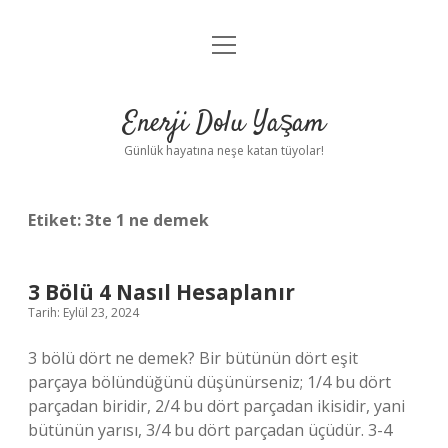
menüyü
Anasayfa
aç
Gizlilik Politikası
Enerji Dolu Yaşam
Yasal Uyarı
Günlük hayatına neşe katan tüyolar!
Hakkımızda
Etiket:
3te 1 ne demek
3 Bölü 4 Nasıl Hesaplanır
Tarih: Eylül 23, 2024
3 bölü dört ne demek? Bir bütünün dört eşit
parçaya bölündüğünü düşünürseniz; 1/4 bu dört
parçadan biridir, 2/4 bu dört parçadan ikisidir, yani
bütünün yarısı, 3/4 bu dört parçadan üçüdür. 3-4