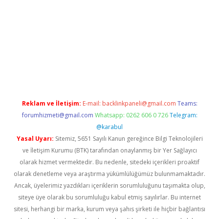
 giriş
betexper giriş
betexper giriş
Reklam ve İletişim:
E-mail:
backlinkpaneli@gmail.com
Teams:
forumhizmeti@gmail.com
Whatsapp: 0262 606 0 726
Telegram:
@karabul
Yasal Uyarı:
Sitemiz, 5651 Sayılı Kanun gereğince Bilgi Teknolojileri
ve İletişim Kurumu (BTK) tarafından onaylanmış bir Yer Sağlayıcı
olarak hizmet vermektedir. Bu nedenle, sitedeki içerikleri proaktif
olarak denetleme veya araştırma yükümlülüğümüz bulunmamaktadır.
Ancak, üyelerimiz yazdıkları içeriklerin sorumluluğunu taşımakta olup,
siteye üye olarak bu sorumluluğu kabul etmiş sayılırlar. Bu internet
sitesi, herhangi bir marka, kurum veya şahıs şirketi ile hiçbir bağlantısı