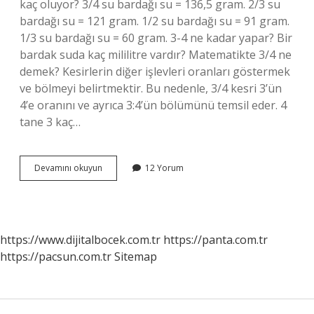
kaç oluyor? 3/4 su bardağı su = 136,5 gram. 2/3 su
bardağı su = 121 gram. 1/2 su bardağı su = 91 gram.
1/3 su bardağı su = 60 gram. 3-4 ne kadar yapar? Bir
bardak suda kaç mililitre vardır? Matematikte 3/4 ne
demek? Kesirlerin diğer işlevleri oranları göstermek
ve bölmeyi belirtmektir. Bu nedenle, 3/4 kesri 3’ün
4’e oranını ve ayrıca 3:4’ün bölümünü temsil eder. 4
tane 3 kaç…
3
Devamını okuyun
12 Yorum
Bölü
4
Nasıl
Hesaplanır
https://www.dijitalbocek.com.tr
https://panta.com.tr
https://pacsun.com.tr
Sitemap