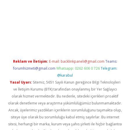
 giriş
betexper giriş
betexper giriş
Reklam ve İletişim:
E-mail:
backlinkpaneli@gmail.com
Teams:
forumhizmeti@gmail.com
Whatsapp: 0262 606 0 726
Telegram:
@karabul
Yasal Uyarı:
Sitemiz, 5651 Sayılı Kanun gereğince Bilgi Teknolojileri
ve İletişim Kurumu (BTK) tarafından onaylanmış bir Yer Sağlayıcı
olarak hizmet vermektedir. Bu nedenle, sitedeki içerikleri proaktif
olarak denetleme veya araştırma yükümlülüğümüz bulunmamaktadır.
Ancak, üyelerimiz yazdıkları içeriklerin sorumluluğunu taşımakta olup,
siteye üye olarak bu sorumluluğu kabul etmiş sayılırlar. Bu internet
sitesi, herhangi bir marka, kurum veya şahıs şirketi ile hiçbir bağlantısı